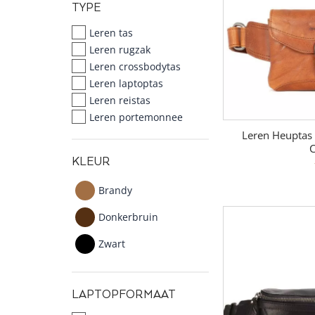
TYPE
Leren tas
Leren rugzak
Leren crossbodytas
Leren laptoptas
Leren reistas
Leren portemonnee
Leren Heuptas 
C
KLEUR
Brandy
Donkerbruin
Zwart
LAPTOPFORMAAT