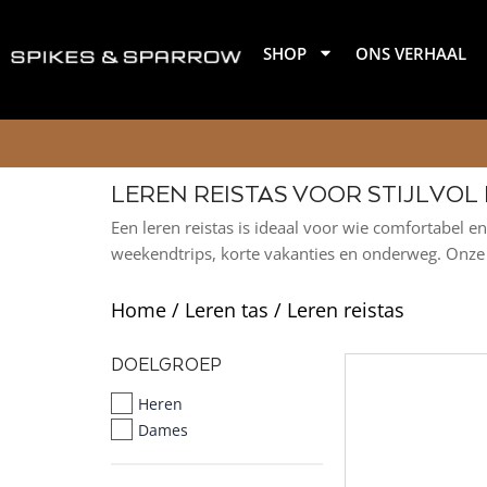
Ga
naar
SHOP
ONS VERHAAL
de
inhoud
LEREN REISTAS VOOR STIJLVOL 
Een leren reistas is ideaal voor wie comfortabel e
weekendtrips, korte vakanties en onderweg. Onze r
Home
/
Leren tas
/ Leren reistas
DOELGROEP
Heren
Dames