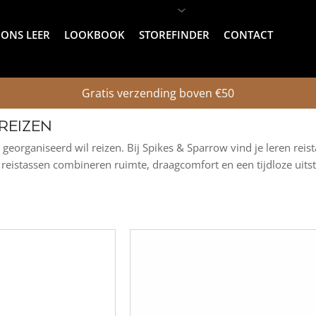
ONS LEER
LOOKBOOK
STOREFINDER
CONTACT
Gratis verzending boven €50
REIZEN
n georganiseerd wil reizen. Bij Spikes & Sparrow vind je leren re
eistassen combineren ruimte, draagcomfort en een tijdloze uitstra