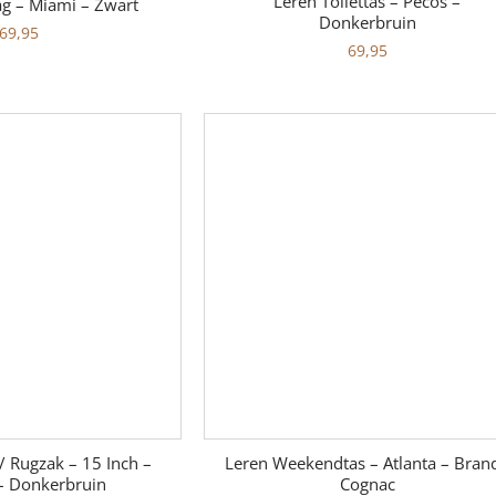
Leren Toilettas – Pecos –
ag – Miami – Zwart
Donkerbruin
69,95
69,95
/ Rugzak – 15 Inch –
Leren Weekendtas – Atlanta – Bran
– Donkerbruin
Cognac