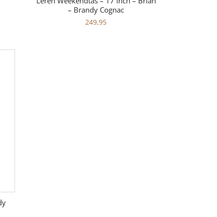
Leren Weekendtas – 17 Inch – Brian
– Brandy Cognac
249,95
dy