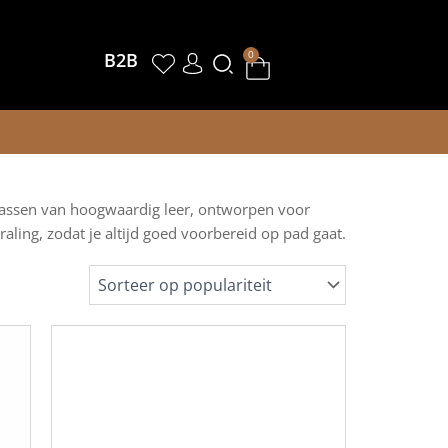
Winkelwagen
0
B2B
istassen van hoogwaardig leer, ontworpen voor
ling, zodat je altijd goed voorbereid op pad gaat.