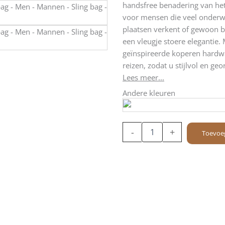
handsfree benadering van het
voor mensen die veel onderwe
plaatsen verkent of gewoon 
een vleugje stoere elegantie.
geïnspireerde koperen hardwar
reizen, zodat u stijlvol en geor
Lees meer...
Andere kleuren
Leren
-
+
Toevoe
Slingbag
-
Jamie
-
Zwart
aantal