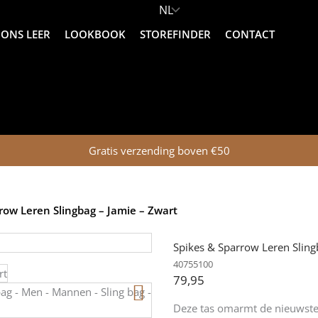
ONS LEER
LOOKBOOK
STOREFINDER
CONTACT
Gratis verzending boven €50
row Leren Slingbag – Jamie – Zwart
Spikes & Sparrow Leren Sling
40755100
79,95
Deze tas omarmt de nieuwste 