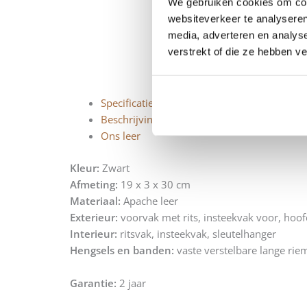
We gebruiken cookies om cont
websiteverkeer te analyseren
media, adverteren en analys
verstrekt of die ze hebben v
Specificaties
Beschrijving
Ons leer
Kleur:
Zwart
Afmeting:
19 x 3 x 30 cm
Materiaal:
Apache leer
Exterieur:
voorvak met rits, insteekvak voor, hoof
Interieur:
ritsvak, insteekvak, sleutelhanger
Hengsels en banden:
vaste verstelbare lange rie
Garantie:
2 jaar