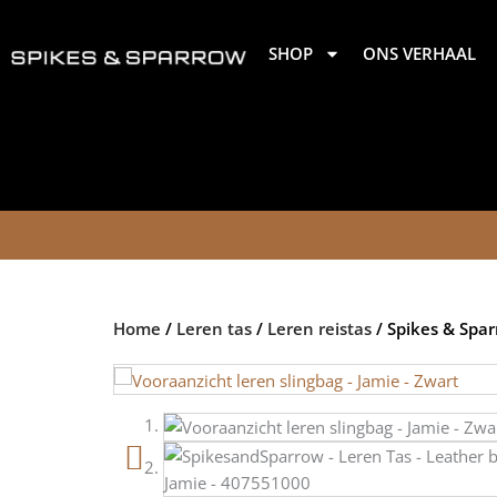
Ga
naar
SHOP
ONS VERHAAL
de
inhoud
Home
/
Leren tas
/
Leren reistas
/ Spikes & Spar