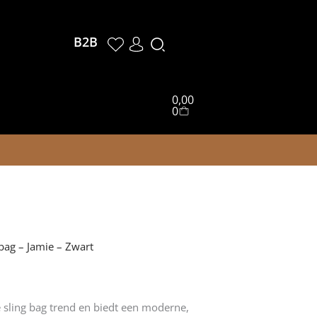
Winkelwagen
B2B
0,00
0
bag – Jamie – Zwart
sling bag trend en biedt een moderne,