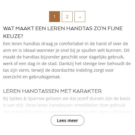
1
2
→
WAT MAAKT EEN LEREN HANDTAS ZO’N FIJNE
KEUZE?
Een leren handtas draag je comfortabel in de hand of over de
arm en is ideaal wanneer je snel bij je spullen wilt kunnen. Dit
maakt de handtas bijzonder geschikt voor dagelijks gebruik,
werk of een dag in de stad. Dankzij het stevige leer behoudt de
tas zijn vorm, terwijl de doordachte indeling zorgt voor
overzicht en gebruiksgemak.
LEREN HANDTASSEN MET KARAKTER
Bij Spikes & Sparrow geloven we dat jezelf durven zijn de basis
is van stijl. Onze leren handtassen ontwikkelen door gebruik
een natuurlijk patina, waardoor iedere tas een eigen uitstraling
krijgt. Het leer leeft mee met jouw dag en wordt na verloop van
Lees meer
tijd alleen maar rijker van karakter. Zo draag je een tas die net
zo uniek is als jij.