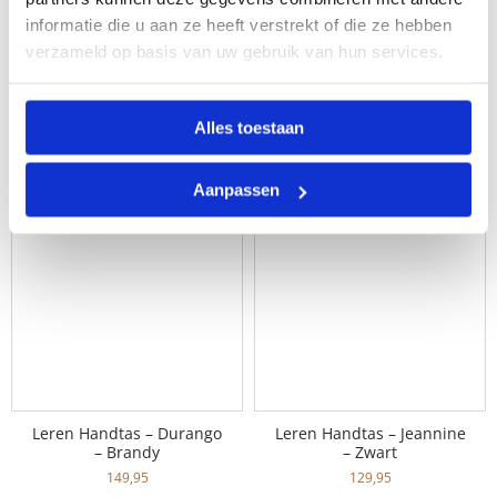
informatie die u aan ze heeft verstrekt of die ze hebben
verzameld op basis van uw gebruik van hun services.
Leren Schoudertas – 10
Leren Schoudertas – 10
Inch – Lilybeth – Brandy
Inch – Lilybeth –
Donkerbruin
169,95
Alles toestaan
169,95
Aanpassen
Leren Handtas – Durango
Leren Handtas – Jeannine
– Brandy
– Zwart
149,95
129,95