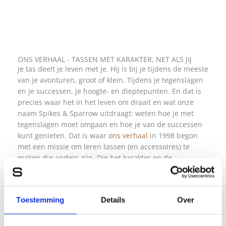
ONS VERHAAL - TASSEN MET KARAKTER, NET ALS JIJ
Je tas deelt je leven met je. Hij is bij je tijdens de meeste
van je avonturen, groot of klein. Tijdens je tegenslagen
en je successen, je hoogte- en dieptepunten. En dat is
precies waar het in het leven om draait en wat onze
naam Spikes & Sparrow uitdraagt: weten hoe je met
tegenslagen moet omgaan en hoe je van de successen
kunt genieten. Dat is waar
ons verhaal
in 1998 begon
met een missie om leren tassen (en accessoires) te
maken die anders zijn. Die het karakter en de
individualiteit van hun eigenaar versterken. Van het
ontwerp in Nederland tot een eerlijke productie en een
afwerking met oog voor elk detail.
Toestemming
Details
Over
ONS VERHAAL