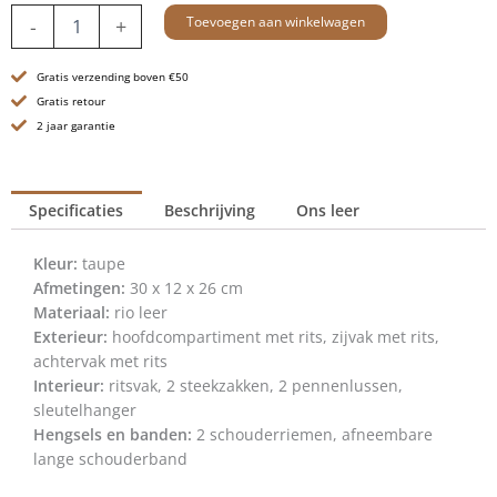
Leren
Toevoegen aan winkelwagen
-
+
Shopper
-
Gratis verzending boven €50
Isabel
-
Gratis retour
Taupe
2 jaar garantie
aantal
Specificaties
Beschrijving
Ons leer
Kleur:
taupe
Afmetingen:
30 x 12 x 26 cm
Materiaal:
rio leer
Exterieur:
hoofdcompartiment met rits, zijvak met rits,
achtervak met rits
Interieur:
ritsvak, 2 steekzakken, 2 pennenlussen,
sleutelhanger
Hengsels en banden:
2 schouderriemen, afneembare
lange schouderband