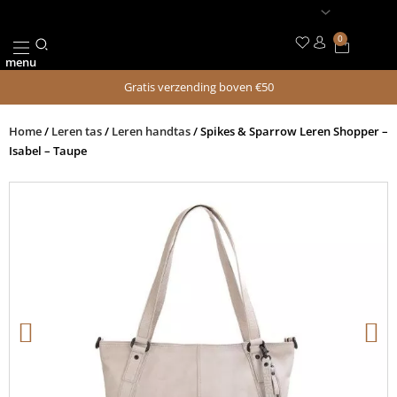
Ga
naar
0
Winkel
de
menu
inhoud
Gratis verzending boven €50
Home
/
Leren tas
/
Leren handtas
/ Spikes & Sparrow Leren Shopper –
Isabel – Taupe