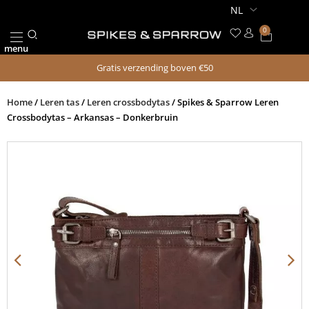
Ga
naar
0
Winkel
de
menu
inhoud
Gratis verzending boven €50
Home
/
Leren tas
/
Leren crossbodytas
/ Spikes & Sparrow Leren
Crossbodytas – Arkansas – Donkerbruin