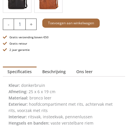
Leren
Toevoegen aan winkelwagen
-
+
Crossbodytas
-
Gratis verzending boven €50
Arkansas
-
Gratis retour
Donkerbruin
2 jaar garantie
aantal
Specificaties
Beschrijving
Ons leer
Kleur:
donkerbruin
Afmeting:
25 x 6 x 19 cm
Materiaal:
bronco leer
Exterieur:
hoofdcompartiment met rits, achtervak met
rits, voorzak met rits
Interieur:
ritsvak, insteekvak, pennenlussen
Hengsels en banden:
vaste verstelbare riem