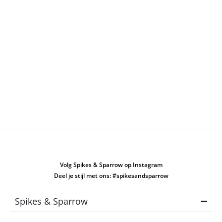
leren schoudertas. Je profiteert van gratis verzending bij
bestellingen boven de €50 en gratis retour, zodat je met een
gerust gevoel de tas kiest die bij jou past. Ontdek onze collectie
en ervaar het comfort en karakter van een leren schoudertas
die met zorg is ontworpen en gemaakt om lang mee te gaan.
Naast schoudertassen biedt Spikes & Sparrow ook een ruim
assortiment andere
leren tassen
. Laat je inspireren door onze
collectie en volg Spikes & Sparrow op
Instagram
en
Facebook
voor de nieuwste leren tassen en stijlen.
Volg Spikes & Sparrow op Instagram
Deel je stijl met ons: #spikesandsparrow
Spikes & Sparrow