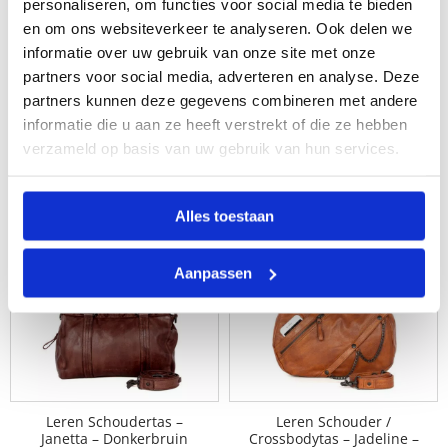
personaliseren, om functies voor social media te bieden
en om ons websiteverkeer te analyseren. Ook delen we
informatie over uw gebruik van onze site met onze
partners voor social media, adverteren en analyse. Deze
Leren Laptoptas /
Leren Crossbodytas –
partners kunnen deze gegevens combineren met andere
Schoudertas – 15 Inch –
Lorain – Donkerbruin
informatie die u aan ze heeft verstrekt of die ze hebben
Kansas – Donkerbruin
109,95
verzameld op basis van uw gebruik van hun services.
219,95
Alles toestaan
Aanpassen
Leren Schoudertas –
Leren Schouder /
Janetta – Donkerbruin
Crossbodytas – Jadeline –