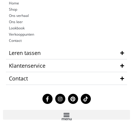
Home
Shop
Ons verhaal
Ons leer
Lookbook
Verkooppunten
Contact
Leren tassen
Klantenservice
Contact
F
I
P
T
a
n
i
i
c
s
n
k
e
t
t
t
b
a
e
o
menu
o
g
r
k
o
r
e
k
a
s