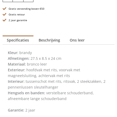
-
Gratis verzending boven €50
Eliana
-
Gratis retour
Brandy
2 jaar garantie
Cognac
aantal
Specificaties
Beschrijving
Ons leer
Kleur:
brandy
Afmetingen:
27.5 x 8.5 x 24 cm
Materiaal:
bronco leer
Exterieur:
hoofdvak met rits, voorvak met
magneetsluiting, achtervak met rits
Interieur:
tussenschot met rits, ritsvak, 2 steekzakken, 2
pennenlussen sleutelhanger
Hengsels en banden:
verstelbare schouderband,
afneembare lange schouderband
Garantie:
2 jaar