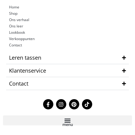
Home
Shop
Ons verhaal
Ons leer
Lookbook
Verkooppunten
Contact
Leren tassen
Klantenservice
Contact
F
I
P
T
a
n
i
i
c
s
n
k
e
t
t
t
b
a
e
o
menu
o
g
r
k
o
r
e