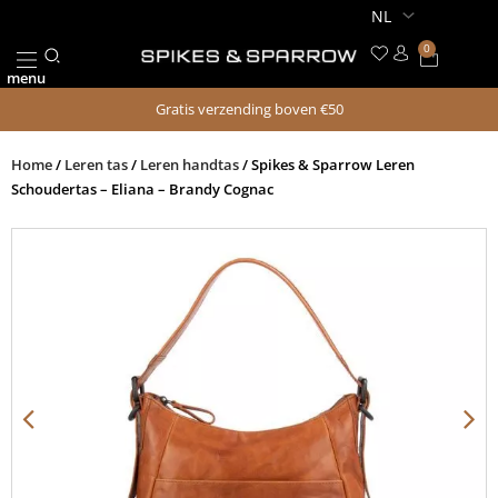
Ga
naar
0
Winkel
de
menu
inhoud
Gratis verzending boven €50
Home
/
Leren tas
/
Leren handtas
/ Spikes & Sparrow Leren
Schoudertas – Eliana – Brandy Cognac