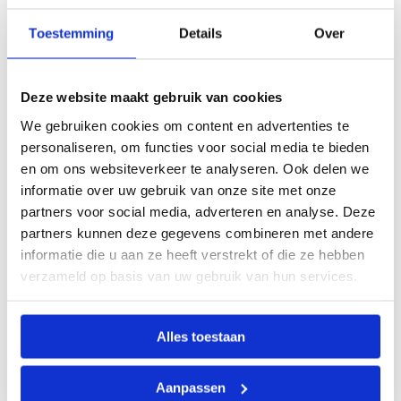
Omdat ons leer naakt is (ook wel onafgewerkt
genoemd), is de huid poreus en absorbeert zowel
Toestemming
Details
Over
de wassen als de oliën die erop worden
aangebracht op een onregelmatige manier. Dit
creëert het typische uiterlijk van ons leer.
Deze website maakt gebruik van cookies
We gebruiken cookies om content en advertenties te
De huid kan echter ook water absorberen. Dit
personaliseren, om functies voor social media te bieden
betekent dat de meeste vlekken in ons leer zich
en om ons websiteverkeer te analyseren. Ook delen we
niet aan de oppervlakte bevinden, waar
informatie over uw gebruik van onze site met onze
schoonmaken geen effectieve oplossing zal zijn. De
vlek zit eerder in het leer, waardoor de kleur van
partners voor social media, adverteren en analyse. Deze
het leer permanent verandert. Dus welke reiniger
partners kunnen deze gegevens combineren met andere
je ook gebruikt, verwacht geen wonderen. De beste
informatie die u aan ze heeft verstrekt of die ze hebben
reinigingsstrategie voor ons leer is om het
verzameld op basis van uw gebruik van hun services.
regelmatig af te nemen met een licht bevochtigde
katoenen doek en zo plaatselijk stof te verwijderen.
Gebruik geen zeep of producten op basis van zeep,
Alles toestaan
want die veranderen de ph-waarde van de huid en
verminderen de levensduur.
Aanpassen