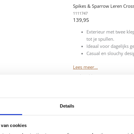
Spikes & Sparrow Leren Cros
1111747
139,95
Exterieur met twee kle
tot je spullen.
Ideaal voor dagelijks ge
Casual en slouchy desig
Lees meer...
Andere kleuren
Details
 van cookies
Leren
-
+
Toevoe