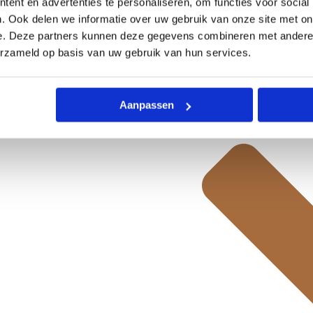
Crossbodytas
ent en advertenties te personaliseren, om functies voor social
-
. Ook delen we informatie over uw gebruik van onze site met on
Arizona
e. Deze partners kunnen deze gegevens combineren met andere i
-
erzameld op basis van uw gebruik van hun services.
Brandy
Cognac
aantal
Aanpassen