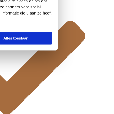
 media te bieden en om ons
ze partners voor social
nformatie die u aan ze heeft
Alles toestaan