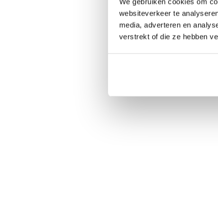
We gebruiken cookies om cont
websiteverkeer te analyseren
media, adverteren en analys
verstrekt of die ze hebben v