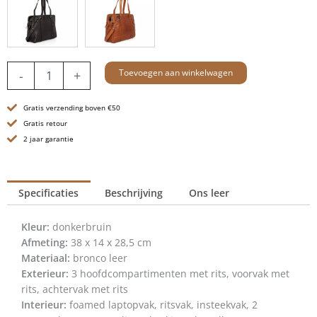
Leren
Toevoegen aan winkelwagen
-
+
Laptoptas
/
Gratis verzending boven €50
Schoudertas
-
Gratis retour
15
2 jaar garantie
inch
-
Kansas
Specificaties
Beschrijving
Ons leer
-
Donkerbruin
aantal
Kleur:
donkerbruin
Afmeting:
38 x 14 x 28,5 cm
Materiaal:
bronco leer
Exterieur:
3 hoofdcompartimenten met rits, voorvak met
rits, achtervak met rits
Interieur:
foamed laptopvak, ritsvak, insteekvak, 2