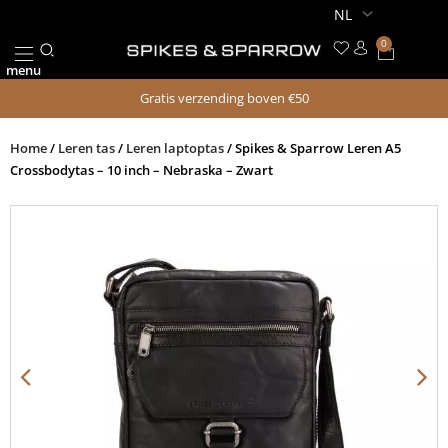
Ga
naar
0
Winkel
de
menu
inhoud
Gratis verzending boven €50
Home
/
Leren tas
/
Leren laptoptas
/ Spikes & Sparrow Leren A5
Crossbodytas – 10 inch – Nebraska – Zwart