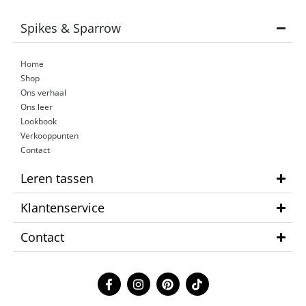
Spikes & Sparrow
Home
Shop
Ons verhaal
Ons leer
Lookbook
Verkooppunten
Contact
Leren tassen
Klantenservice
Contact
F
I
P
T
a
n
i
i
c
s
n
k