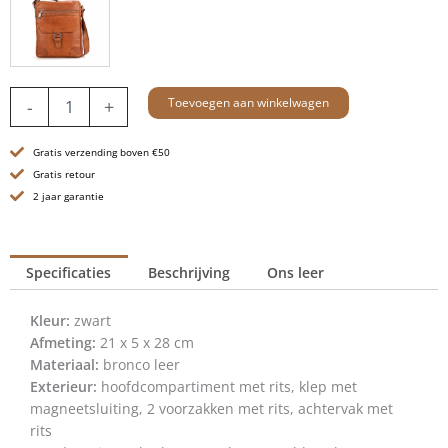
Leren
Toevoegen aan winkelwagen
-
+
A5
Crossbodytas
Gratis verzending boven €50
-
10
Gratis retour
inch
2 jaar garantie
-
Nebraska
-
Specificaties
Beschrijving
Ons leer
Zwart
aantal
Kleur:
zwart
Afmeting:
21 x 5 x 28 cm
Materiaal:
bronco leer
Exterieur:
hoofdcompartiment met rits, klep met
magneetsluiting, 2 voorzakken met rits, achtervak met
rits