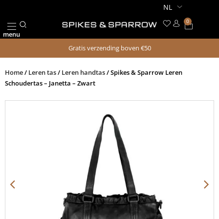
Ga
naar
0
Winkel
de
menu
inhoud
Gratis verzending boven €50
Home
/
Leren tas
/
Leren handtas
/ Spikes & Sparrow Leren
Schoudertas – Janetta – Zwart