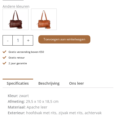
Andere kleuren
Leren
Toevoegen aan winkelwagen
-
+
Schoudertas
-
Gratis verzending boven €50
Janetta
-
Gratis retour
Zwart
2 jaar garantie
aantal
Specificaties
Beschrijving
Ons leer
Kleur:
zwart
Afmeting:
29,5 x 10 x 18,5 cm
Materiaal:
Apache leer
Exterieur:
hoofdvak met rits, zijvak met rits, achtervak