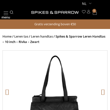
Ga
naar
0
Winkel
de
menu
inhoud
Gratis verzending boven €50
Home
/
Leren tas
/
Leren handtas
/ Spikes & Sparrow Leren Handtas
– 10 inch – Rivka – Zwart