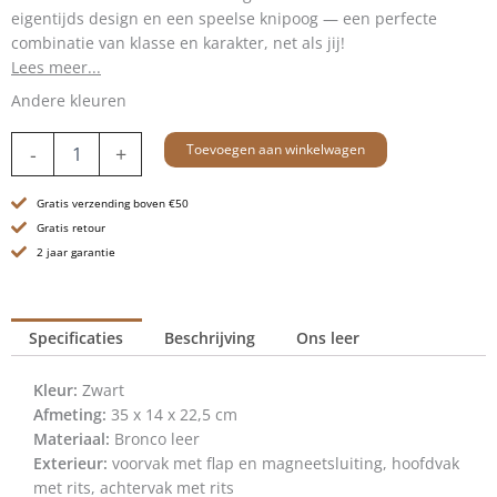
eigentijds design en een speelse knipoog — een perfecte
combinatie van klasse en karakter, net als jij!
Lees meer...
Andere kleuren
Leren
Toevoegen aan winkelwagen
-
+
Handtas
-
Gratis verzending boven €50
10
inch
Gratis retour
-
2 jaar garantie
Rivka
-
Zwart
Specificaties
Beschrijving
Ons leer
aantal
Kleur:
Zwart
Afmeting:
35 x 14 x 22,5 cm
Materiaal:
Bronco leer
Exterieur:
voorvak met flap en magneetsluiting, hoofdvak
met rits, achtervak met rits