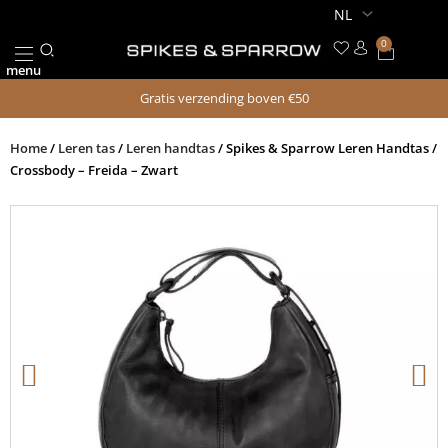
Ga
naar
0
Winkel
de
menu
inhoud
Gratis verzending boven €50
Home
/
Leren tas
/
Leren handtas
/ Spikes & Sparrow Leren Handtas /
Crossbody – Freida – Zwart