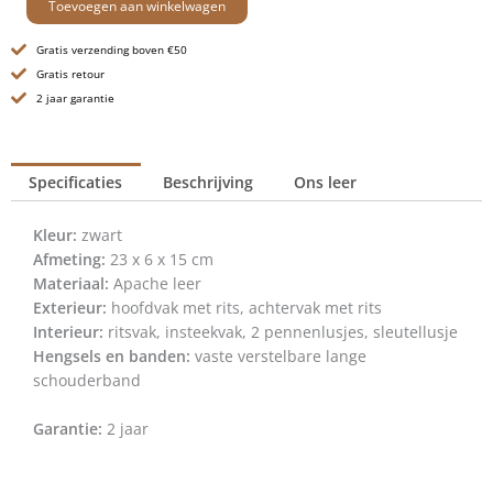
Toevoegen aan winkelwagen
Handtas
/
Gratis verzending boven €50
Crossbody
Gratis retour
-
2 jaar garantie
Freida
-
Zwart
aantal
Specificaties
Beschrijving
Ons leer
Kleur:
zwart
Afmeting:
23 x 6 x 15 cm
Materiaal:
Apache leer
Exterieur:
hoofdvak met rits, achtervak met rits
Interieur:
ritsvak, insteekvak, 2 pennenlusjes, sleutellusje
Hengsels en banden:
vaste verstelbare lange
schouderband
Garantie:
2 jaar