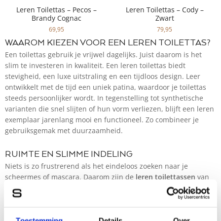
Leren Toilettas – Pecos –
Leren Toilettas – Cody –
Brandy Cognac
Zwart
69,95
79,95
WAAROM KIEZEN VOOR EEN LEREN TOILETTAS?
Een toilettas gebruik je vrijwel dagelijks. Juist daarom is het
slim te investeren in kwaliteit. Een leren toilettas biedt
stevigheid, een luxe uitstraling en een tijdloos design. Leer
ontwikkelt met de tijd een uniek patina, waardoor je toilettas
steeds persoonlijker wordt. In tegenstelling tot synthetische
varianten die snel slijten of hun vorm verliezen, blijft een leren
exemplaar jarenlang mooi en functioneel. Zo combineer je
gebruiksgemak met duurzaamheid.
RUIMTE EN SLIMME INDELING
Niets is zo frustrerend als het eindeloos zoeken naar je
scheermes of mascara. Daarom zijn de
leren toilettassen
van
Spikes & Sparrow ontworpen met meerdere vakken en een
slimme indeling. Je tandenborstel, parfum of crèmes hebben
allemaal hun eigen plek. Dankzij stevige ritsen blijven al je
spullen veilig opgeborgen, ook onderweg. Of je nu veel kleine
Toestemming
Details
Over