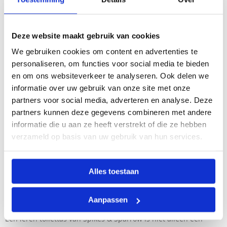
items meeneemt of grotere flessen shampoo en douchegel, er
is altijd voldoende ruimte. Compact genoeg voor je
handbagage, maar groot genoeg voor al je essentials.
Deze website maakt gebruik van cookies
We gebruiken cookies om content en advertenties te
EEN LEREN TOILETTAS VOOR DAMES EN HEREN
personaliseren, om functies voor social media te bieden
Onze collectie bevat modellen die zowel dames als heren
en om ons websiteverkeer te analyseren. Ook delen we
aanspreken. Voor vrouwen hebben we een collectie
leren
informatie over uw gebruik van onze site met onze
dames toilettassen
met elegante ontwerpen die praktisch zijn
partners voor social media, adverteren en analyse. Deze
zonder aan stijl in te boeten. Voor mannen hebben we speciale
partners kunnen deze gegevens combineren met andere
leren heren toilettassen
met robuuste, stoere uitvoeringen die
informatie die u aan ze heeft verstrekt of die ze hebben
perfect passen bij een zakelijke of sportieve levensstijl.
verzameld op basis van uw gebruik van hun services.
Of je nu kiest voor een minimalistisch design in zwart of een
warme tint brandy of bruin, een toilettas van leer is altijd een
stijlvolle aanvulling op je reisaccessoires.
Alles toestaan
DUURZAAM EN STIJLVOL LEER
Aanpassen
Een leren toilettas van Spikes & Sparrow is niet alleen een