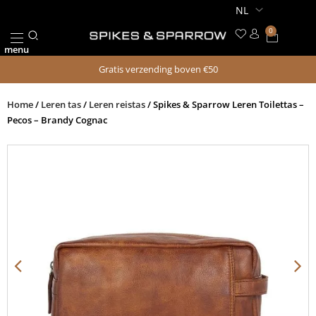
Ga
naar
0
Winkel
de
menu
inhoud
Gratis verzending boven €50
Home
/
Leren tas
/
Leren reistas
/ Spikes & Sparrow Leren Toilettas –
Pecos – Brandy Cognac