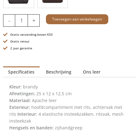
Leren
Toevoegen aan winkelwagen
-
+
Toilettas
-
Gratis verzending boven €50
Pecos
-
Gratis retour
Brandy
2 jaar garantie
Cognac
aantal
Specificaties
Beschrijving
Ons leer
Kleur:
brandy
Afmetingen:
25 x 12 x 12,5 cm
Materiaal:
Apache leer
Exterieur:
hoofdcompartiment met rits, achtervak met
rits
Interieur:
4 elastische insteekzakken, ritsvak, mesh
insteekzak
Hengsels en banden:
zijhandgreep