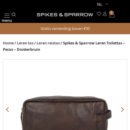
Ga
naar
0
Winkel
de
menu
inhoud
Gratis verzending boven €50
Home
/
Leren tas
/
Leren reistas
/ Spikes & Sparrow Leren Toilettas –
Pecos – Donkerbruin