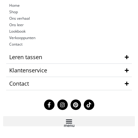
Home
Shop
Ons verhaal
Ons leer
Lookbook
Verkooppunten
Contact
Leren tassen
Klantenservice
Contact
F
I
P
T
a
n
i
i
c
s
n
k
e
t
t
t
b
a
e
o
menu
o
g
r
k
o
r
e