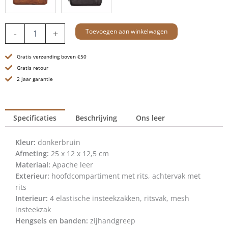
Leren
Toevoegen aan winkelwagen
-
+
Toilettas
-
Gratis verzending boven €50
Pecos
-
Gratis retour
Donkerbruin
2 jaar garantie
aantal
Specificaties
Beschrijving
Ons leer
Kleur:
donkerbruin
Afmeting:
25 x 12 x 12,5 cm
Materiaal:
Apache leer
Exterieur:
hoofdcompartiment met rits, achtervak met
rits
Interieur:
4 elastische insteekzakken, ritsvak, mesh
insteekzak
Hengsels en banden:
zijhandgreep