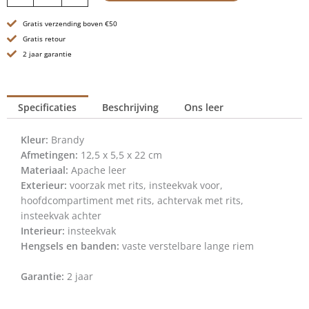
-
Gratis verzending boven €50
Lareyna
-
Gratis retour
Brandy
2 jaar garantie
Cognac
aantal
Specificaties
Beschrijving
Ons leer
Kleur:
Brandy
Afmetingen:
12,5 x 5,5 x 22 cm
Materiaal:
Apache leer
Exterieur:
voorzak met rits, insteekvak voor,
hoofdcompartiment met rits, achtervak met rits,
insteekvak achter
Interieur:
insteekvak
Hengsels en banden:
vaste verstelbare lange riem
Garantie:
2 jaar