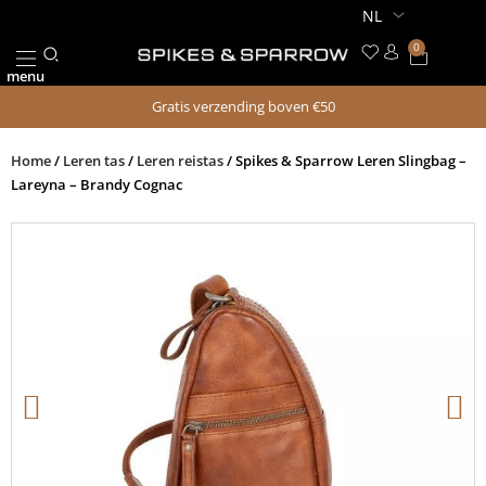
Ga
naar
0
Winkel
de
menu
inhoud
Gratis verzending boven €50
Home
/
Leren tas
/
Leren reistas
/ Spikes & Sparrow Leren Slingbag –
Lareyna – Brandy Cognac