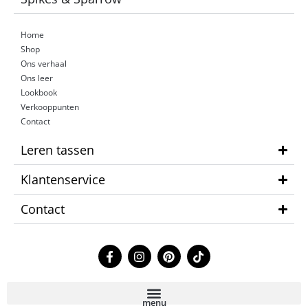
Home
Shop
Ons verhaal
Ons leer
Lookbook
Verkooppunten
Contact
Leren tassen
Klantenservice
Contact
F
I
P
T
a
n
i
i
c
s
n
k
e
t
t
t
b
a
e
o
menu