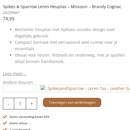
Spikes & Sparrow Leren Heuptas – Missouri – Brandy Cognac
24235N47
74,95
Bestseller heuptas met tijdloos uniseks design voor
dagelijks gebruik.
Compact formaat met verrassend veel ruimte voor je
essentials.
Ideaal voor reizen, festivals en onderweg, met je spullen
altijd binnen handbereik.
Lees meer...
Andere kleuren
Leren
Toevoegen aan winkelwagen
-
+
Heuptas
-
Gratis verzending boven €50
Missouri
-
Gratis retour
Brandy
2 jaar garantie