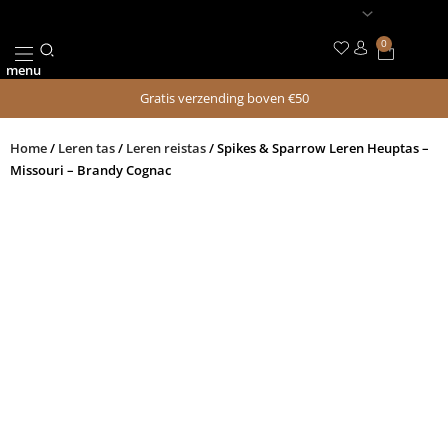
Ga
naar
0
Winkel
de
menu
inhoud
Gratis verzending boven €50
Home
/
Leren tas
/
Leren reistas
/ Spikes & Sparrow Leren Heuptas –
Missouri – Brandy Cognac