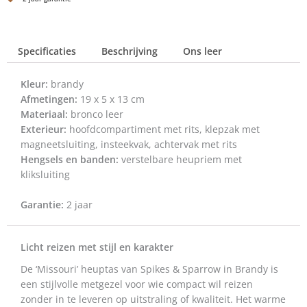
Cognac
aantal
Specificaties
Beschrijving
Ons leer
Kleur:
brandy
Afmetingen:
19 x 5 x 13 cm
Materiaal:
bronco leer
Exterieur:
hoofdcompartiment met rits, klepzak met
magneetsluiting, insteekvak, achtervak met rits
Hengsels en banden:
verstelbare heupriem met
kliksluiting
Garantie:
2 jaar
Licht reizen met stijl en karakter
De ‘Missouri’ heuptas van Spikes & Sparrow in Brandy is
een stijlvolle metgezel voor wie compact wil reizen
zonder in te leveren op uitstraling of kwaliteit. Het warme