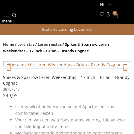
Ga
naar
0
Winkel
de
menu
inhoud
Gratis verzending boven €50
Home
/
Leren tas
/
Leren reistas
/ Spikes & Sparrow Leren
Weekendtas – 17 inch – Brian – Brandy Cognac
Spikes & Sparrow Leren Weekendtas – 17 inch – Brian – Brandy
Cognac
38757047
249,95
Lichtgewicht ontwerp van soepel Apache leer voor
comfortabel reizen.
Voorzien van een waterbestendige voering, ideaal voor
sportkleding of natte items.
Met beschermende bodemnoppen en een verborgen