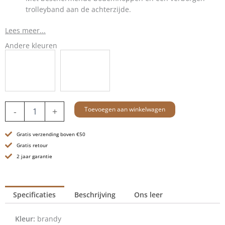
trolleyband aan de achterzijde.
Lees meer...
Andere kleuren
Leren
Toevoegen aan winkelwagen
-
+
Weekendtas
-
Gratis verzending boven €50
17
inch
Gratis retour
-
2 jaar garantie
Brian
-
Brandy
Specificaties
Beschrijving
Ons leer
Cognac
aantal
Kleur:
brandy