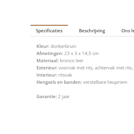
Specificaties
Beschrijving
Ons l
Kleur:
donkerbruin
Afmetingen:
23 x 3 x 14,5 cm
Materiaal:
bronco leer
Exterieur:
voorvak met rits, achtervak met rits,
Interieur:
ritsvak
Hengsels en banden:
verstelbare heupriem
Garantie:
2 jaar