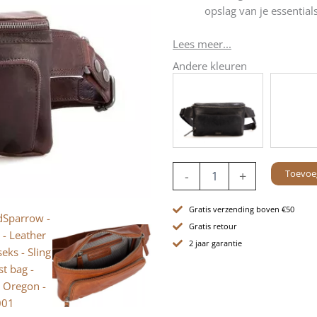
opslag van je essentials
Lees meer...
Andere kleuren
Leren
Toevoe
-
+
Heuptas
-
Oregon
Gratis verzending boven €50
-
Gratis retour
Donkerbruin
2 jaar garantie
aantal