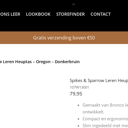
ONS LEER
LOOKBOOK
STOREFINDER
CONTACT
Gratis verzending boven €50
w Leren Heuptas – Oregon – Donkerbruin
Spikes & Sparrow Leren Heup
107W13001
79,95
Gemaakt van Bronco le
ontwikkelt.
Compact en ergonomisch
Slim ingedeeld met mee