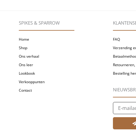
SPIKES & SPARROW
KLANTENS
Home
FAQ
Shop
Verzending en
Ons verhaal
Betaalmetho
Ons leer
Retourneren, 
Lookbook
Bestelling h
Verkooppunten
NIEUWSBR
Contact
E-
mailadres