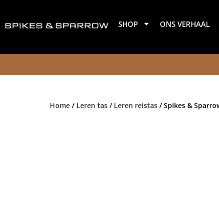
Ga
naar
SHOP
ONS VERHAAL
de
inhoud
Home
/
Leren tas
/
Leren reistas
/ Spikes & Sparro