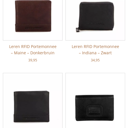
Leren RFID Portemonnee
Leren RFID Portemonnee
– Maine – Donkerbruin
– Indiana – Zwart
39,95
34,95