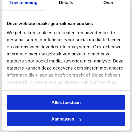
24,95
Toestemming
Details
Over
Deze website maakt gebruik van cookies
We gebruiken cookies om content en advertenties te
Leren RFID Portemonnee
personaliseren, om functies voor social media te bieden
– Indiana – Donkerbruin
Leren RFID Portemonnee /
en om ons websiteverkeer te analyseren. Ook delen we
Sleuteletui – Irwin –
34,95
Donkerbruin
informatie over uw gebruik van onze site met onze
partners voor social media, adverteren en analyse. Deze
19,95
partners kunnen deze gegevens combineren met andere
informatie die u aan ze heeft verstrekt of die ze hebben
verzameld op basis van uw gebruik van hun services.
Leren RFID Portemonnee
– Wisconsin –
Alles toestaan
Leren RFID Portemonnee /
Donkerbruin
Creditcardhouder – Leah
24,95
Aanpassen
– Donkerbruin
24,95