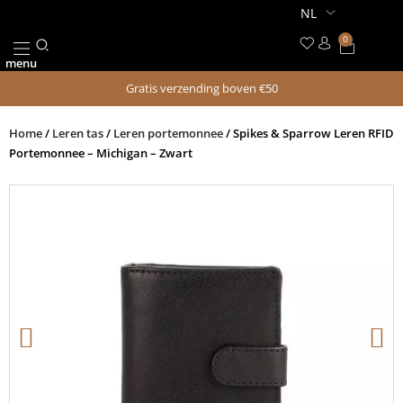
Ga
naar
0
Winkel
de
menu
inhoud
Gratis verzending boven €50
Home
/
Leren tas
/
Leren portemonnee
/ Spikes & Sparrow Leren RFID
Portemonnee – Michigan – Zwart