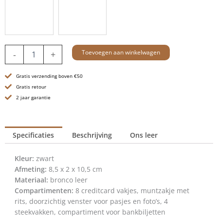
Leren
Toevoegen aan winkelwagen
-
+
RFID
Portemonnee
Gratis verzending boven €50
-
Michigan
Gratis retour
-
2 jaar garantie
Zwart
aantal
Specificaties
Beschrijving
Ons leer
Kleur:
zwart
Afmeting:
8,5 x 2 x 10,5 cm
Materiaal:
bronco leer
Compartimenten:
8 creditcard vakjes, muntzakje met
rits, doorzichtig venster voor pasjes en foto’s, 4
steekvakken, compartiment voor bankbiljetten