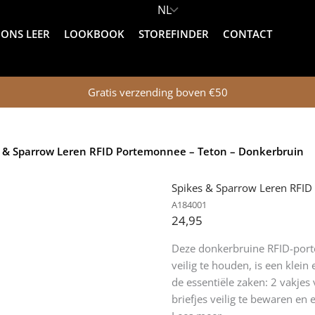
ONS LEER
LOOKBOOK
STOREFINDER
CONTACT
Gratis verzending boven €50
s & Sparrow Leren RFID Portemonnee – Teton – Donkerbruin
Spikes & Sparrow Leren RFID
A184001
24,95
Deze donkerbruine RFID-port
veilig te houden, is een kle
de essentiële zaken: 2 vakje
briefjes veilig te bewaren en