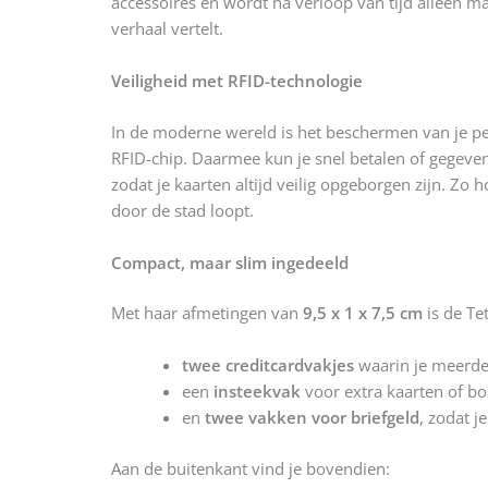
accessoires en wordt na verloop van tijd alleen m
verhaal vertelt.
Veiligheid met RFID-technologie
In de moderne wereld is het beschermen van je per
RFID-chip. Daarmee kun je snel betalen of gegev
zodat je kaarten altijd veilig opgeborgen zijn. Zo
door de stad loopt.
Compact, maar slim ingedeeld
Met haar afmetingen van
9,5 x 1 x 7,5 cm
is de Te
twee creditcardvakjes
waarin je meerde
een
insteekvak
voor extra kaarten of bo
en
twee vakken voor briefgeld
, zodat j
Aan de buitenkant vind je bovendien: