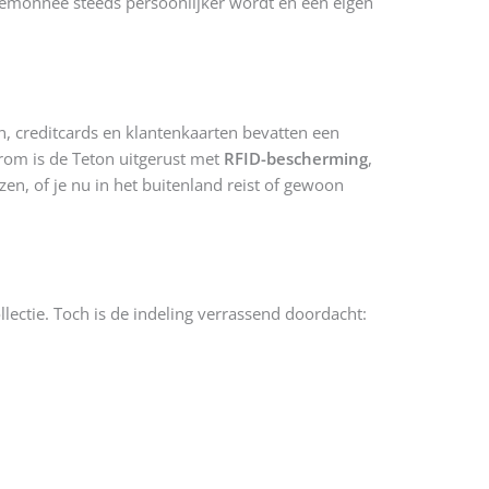
emonnee steeds persoonlijker wordt en een eigen
n, creditcards en klantenkaarten bevatten een
rom is de Teton uitgerust met
RFID-bescherming
,
zen, of je nu in het buitenland reist of gewoon
lectie. Toch is de indeling verrassend doordacht: