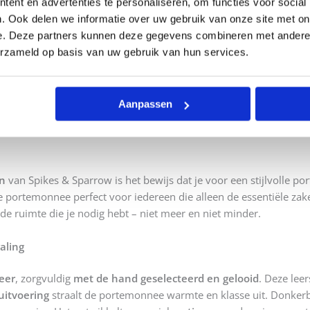
ent en advertenties te personaliseren, om functies voor social
. Ook delen we informatie over uw gebruik van onze site met on
e. Deze partners kunnen deze gegevens combineren met andere i
erzameld op basis van uw gebruik van hun services.
k, klep achtervak met magneetsluiting
n voor briefgeld
Aanpassen
n
van Spikes & Sparrow is het bewijs dat je voor een stijlvolle 
portemonnee perfect voor iedereen die alleen de essentiële zaken
s de ruimte die je nodig hebt – niet meer en niet minder.
aling
eer
, zorgvuldig
met de hand geselecteerd en gelooid
. Deze lee
uitvoering
straalt de portemonnee warmte en klasse uit. Donkerb