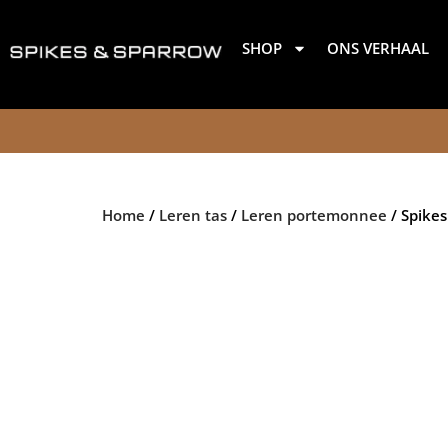
Ga
naar
SHOP
ONS VERHAAL
de
inhoud
Home
/
Leren tas
/
Leren portemonnee
/ Spike