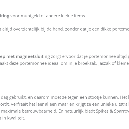
iting
voor muntgeld of andere kleine items.
bt altijd overzichtelijk bij de hand, zonder dat je een dikke port
lep met magneetsluiting
zorgt ervoor dat je portemonnee altijd g
maakt deze portemonnee ideaal om in je broekzak, jaszak of klein
ag gebruikt, en daarom moet ze tegen een stootje kunnen. Het br
 verfraait het leer alleen maar en krijgt ze een unieke uitstra
or maximale betrouwbaarheid. En natuurlijk biedt Spikes & Sparr
 in kwaliteit.