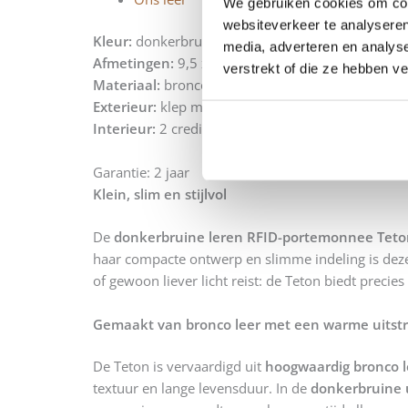
We gebruiken cookies om cont
websiteverkeer te analyseren
Kleur:
donkerbruin
media, adverteren en analys
Afmetingen:
9,5 x 1 x 7,5
verstrekt of die ze hebben v
Materiaal:
bronco leer
Exterieur:
klep met magneetsluiting, slip achterva
Interieur:
2 creditcard vakjes, insteekvak, 2 vakke
Garantie: 2 jaar
Klein, slim en stijlvol
De
donkerbruine leren RFID-portemonnee Teto
haar compacte ontwerp en slimme indeling is deze 
of gewoon liever licht reist: de Teton biedt precie
Gemaakt van bronco leer met een warme uitstr
De Teton is vervaardigd uit
hoogwaardig bronco l
textuur en lange levensduur. In de
donkerbruine 