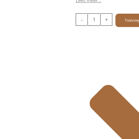
Lees meer...
Leren
-
+
Toevoe
RFID
Portemonnee
-
Teton
-
Donkerbruin
aantal