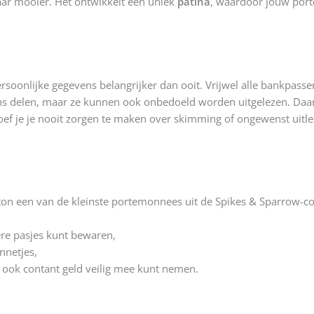
aar mooier. Het ontwikkelt een uniek
patina
, waardoor jouw port
soonlijke gegevens belangrijker dan ooit. Vrijwel alle bankpasse
ens delen, maar ze kunnen ook onbedoeld worden uitgelezen. Daa
 hoef je je nooit zorgen te maken over skimming of ongewenst uitle
ton een van de kleinste portemonnees uit de Spikes & Sparrow-col
re pasjes kunt bewaren,
nnetjes,
e ook contant geld veilig mee kunt nemen.