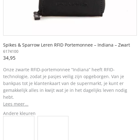
Spikes & Sparrow Leren RFID Portemonnee – Indiana – Zwart
6174100
34,95
Onze zwarte RFID-portemonnee “Indiana” heeft RFID-
technologie, zodat je pasjes veilig zijn opgeborgen. Van je
bankpas tot je klantenkaart van de supermarkt, je kunt er
gemakkelijk alles in kwijt wat je in het dagelijks leven nodig
hebt.
Lees meer...
Andere kleuren