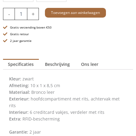
Leren
Toevoegen aan winkelwagen
-
+
RFID
Portemonnee
Gratis verzending boven €50
-
Indiana
Gratis retour
-
2 jaar garantie
Zwart
aantal
Specificaties
Beschrijving
Ons leer
Kleur:
zwart
Afmeting:
10 x 1 x 8,5 cm
Materiaal:
Bronco leer
Exterieur:
hoofdcompartiment met rits, achtervak met
rits
Interieur:
6 creditcard vakjes, verdeler met rits
Extra:
RFID-bescherming
Garantie:
2 jaar