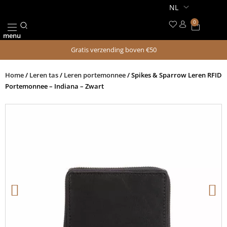
Ga
naar
0
Winkel
de
menu
inhoud
Gratis verzending boven €50
Home
/
Leren tas
/
Leren portemonnee
/ Spikes & Sparrow Leren RFID
Portemonnee – Indiana – Zwart