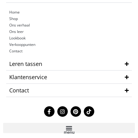
Home
Shop
Ons verhaal
Ons leer
Lookbook
Verkooppunten
Contact
Leren tassen
Klantenservice
Contact
F
I
P
T
a
n
i
i
c
s
n
k
e
t
t
t
b
a
e
o
menu
o
g
r
k