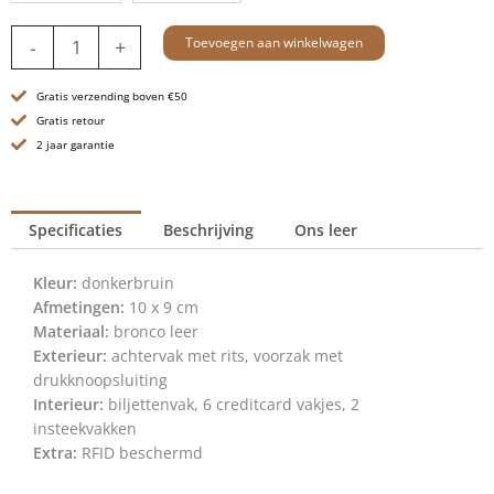
Leren
Toevoegen aan winkelwagen
-
+
RFID
Portemonnee
Gratis verzending boven €50
-
Illinois
Gratis retour
-
2 jaar garantie
Donker
Bruin
aantal
Specificaties
Beschrijving
Ons leer
Kleur:
donkerbruin
Afmetingen:
10 x 9 cm
Materiaal:
bronco leer
Exterieur:
achtervak met rits, voorzak met
drukknoopsluiting
Interieur:
biljettenvak, 6 creditcard vakjes, 2
insteekvakken
Extra:
RFID beschermd