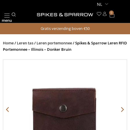
Ga
naar
0
Winkel
de
menu
inhoud
Gratis verzending boven €50
Home
/
Leren tas
/
Leren portemonnee
/ Spikes & Sparrow Leren RFID
Portemonnee – Illinois – Donker Bruin