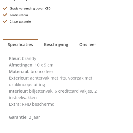
Portemonnee
Gratis verzending boven €50
-
Illinois
Gratis retour
-
2 jaar garantie
Brandy
Cognac
aantal
Specificaties
Beschrijving
Ons leer
Kleur:
brandy
Afmetingen:
10 x 9 cm
Materiaal:
bronco leer
Exterieur:
achtervak met rits, voorzak met
drukknoopsluiting
Interieur:
biljettenvak, 6 creditcard vakjes, 2
insteekvakken
Extra:
RFID beschermd
Garantie:
2 jaar