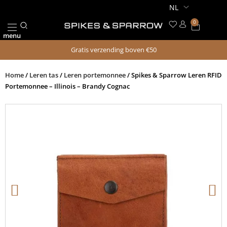
Ga
naar
0
Winkel
de
menu
inhoud
Gratis verzending boven €50
Home
/
Leren tas
/
Leren portemonnee
/ Spikes & Sparrow Leren RFID
Portemonnee – Illinois – Brandy Cognac