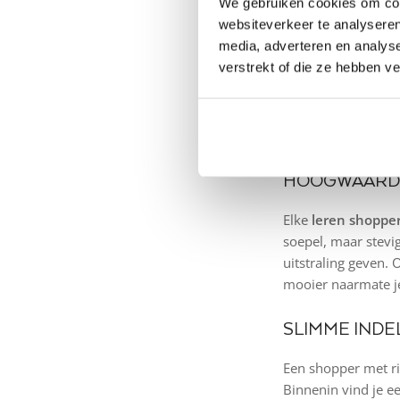
We gebruiken cookies om cont
websiteverkeer te analyseren
media, adverteren en analys
HET GEMAK V
verstrekt of die ze hebben v
Waar een gewone sh
ook wanneer je de t
is zorgvuldig afgew
HOOGWAARDI
Elke
leren shopper
soepel, maar stevig
uitstraling geven. 
mooier naarmate j
SLIMME INDE
Een shopper met ri
Binnenin vind je e