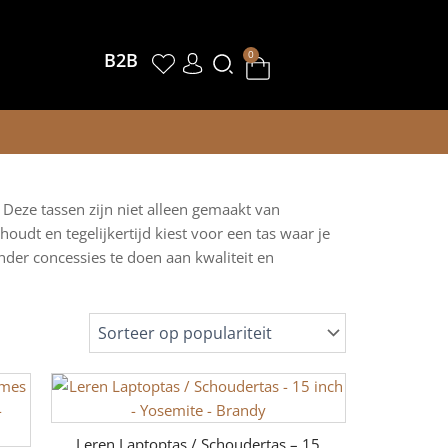
Winkelwagen
0
B2B
 Deze tassen zijn niet alleen gemaakt van
oudt en tegelijkertijd kiest voor een tas waar je
nder concessies te doen aan kwaliteit en
Leren Laptoptas / Schoudertas – 15