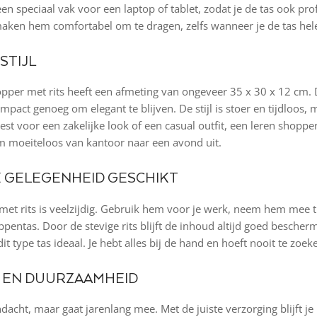
n speciaal vak voor een laptop of tablet, zodat je de tas ook pro
ken hem comfortabel om te dragen, zelfs wanneer je de tas hele
STIJL
per met rits heeft een afmeting van ongeveer 35 x 30 x 12 cm. 
mpact genoeg om elegant te blijven. De stijl is stoer en tijdloos,
iest voor een zakelijke look of een casual outfit, een leren shopper
m moeiteloos van kantoor naar een avond uit.
E GELEGENHEID GESCHIKT
met rits is veelzijdig. Gebruik hem voor je werk, neem hem mee 
appentas. Door de stevige rits blijft de inhoud altijd goed besche
it type tas ideaal. Je hebt alles bij de hand en hoeft nooit te zoek
EN DUURZAAMHEID
acht, maar gaat jarenlang mee. Met de juiste verzorging blijft je