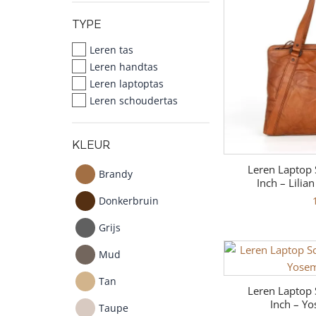
TYPE
Leren tas
Leren handtas
Leren laptoptas
Leren schoudertas
KLEUR
Leren Laptop 
Brandy
Inch – Lilia
Donkerbruin
Grijs
Mud
Tan
Leren Laptop 
Inch – Yo
Taupe