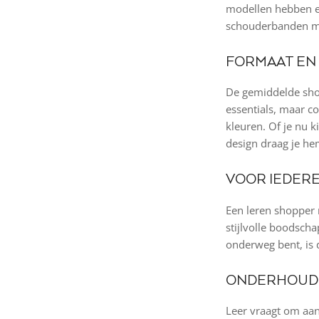
modellen hebben ee
schouderbanden ma
FORMAAT EN 
De gemiddelde shop
essentials, maar co
kleuren. Of je nu k
design draag je he
VOOR IEDER
Een leren shopper 
stijlvolle boodsch
onderweg bent, is d
ONDERHOUD 
Leer vraagt om aand