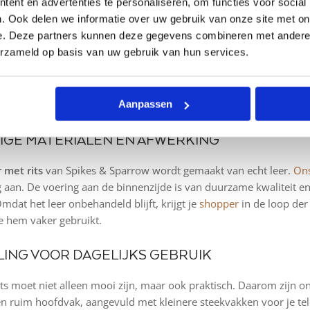
ent en advertenties te personaliseren, om functies voor social
1
2
→
. Ook delen we informatie over uw gebruik van onze site met on
e. Deze partners kunnen deze gegevens combineren met andere i
AN EEN LEREN SHOPPER MET RITS
erzameld op basis van uw gebruik van hun services.
opper soms open is, biedt een shopper met rits extra zekerheid. 
as in de trein naast je neerzet of over je schouder draagt in een 
Aanpassen
erkt zodat je tas lang meegaat en prettig in gebruik blijft.
GE MATERIALEN EN AFWERKING
 met rits
van Spikes & Sparrow wordt gemaakt van echt leer.
Ons
 aan. De voering aan de binnenzijde is van duurzame kwaliteit en 
Omdat het leer onbehandeld blijft, krijgt je
shopper
in de loop der
e hem vaker gebruikt.
LING VOOR DAGELIJKS GEBRUIK
ts moet niet alleen mooi zijn, maar ook praktisch. Daarom zijn 
en ruim hoofdvak, aangevuld met kleinere steekvakken voor je t