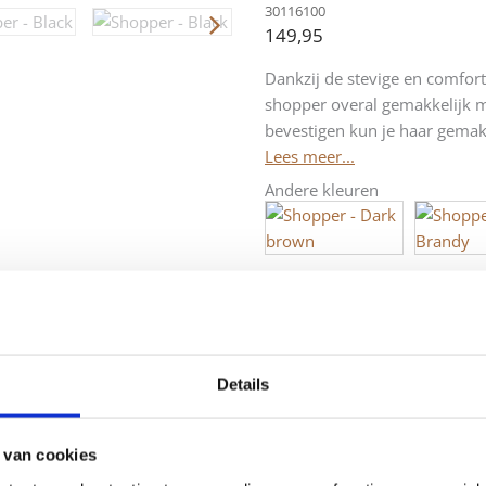
30116100
149,95
Dankzij de stevige en comfo
shopper overal gemakkelijk m
bevestigen kun je haar gemakk
Lees meer...
Andere kleuren
Leren
Toevoe
-
+
Shopper
-
Luca
-
Details
Zwart
aantal
 van cookies