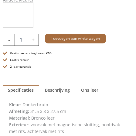
Leren
Toevoegen aan winkelwagen
-
+
Shopper
-
Gratis verzending boven €50
13.3
inch
Gratis retour
-
2 jaar garantie
Lavendar
-
Donkerbruin
Specificaties
Beschrijving
Ons leer
aantal
Kleur:
Donkerbruin
Afmeting:
31,5 x 8 x 27,5 cm
Materiaal:
Bronco leer
Exterieur:
voorvak met magnetische sluiting, hoofdvak
met rits, achtervak met rits