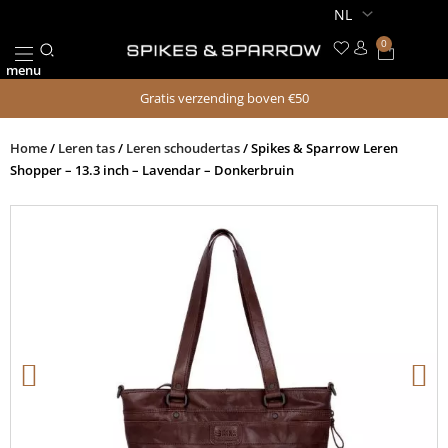
Ga
naar
0
Winkel
de
menu
inhoud
Gratis verzending boven €50
Home
/
Leren tas
/
Leren schoudertas
/ Spikes & Sparrow Leren
Shopper – 13.3 inch – Lavendar – Donkerbruin