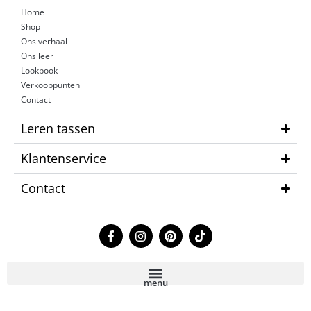
Home
Shop
Ons verhaal
Ons leer
Lookbook
Verkooppunten
Contact
Leren tassen
Klantenservice
Contact
F
I
P
T
a
n
i
i
c
s
n
k
e
t
t
t
b
a
e
o
menu
o
g
r
k
o
r
e