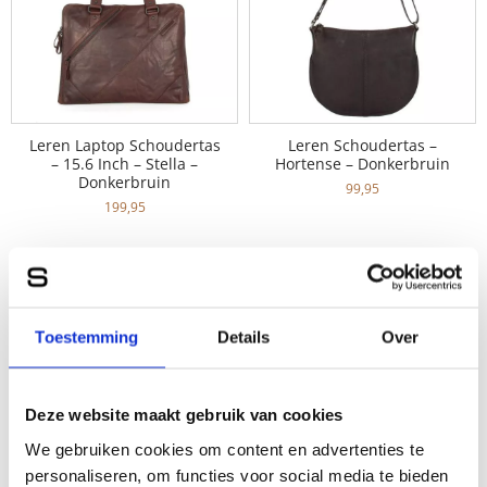
Leren Laptop Schoudertas
Leren Schoudertas –
– 15.6 Inch – Stella –
Hortense – Donkerbruin
Donkerbruin
99,95
199,95
Leren Shopper – Luca –
Leren Shopper – Luca –
Brandy Cognac
Donkerbruin
Toestemming
Details
Over
149,95
149,95
Deze website maakt gebruik van cookies
Leren Shopper – Isabel –
We gebruiken cookies om content en advertenties te
Mud
Leren Shopper – Yasmin –
personaliseren, om functies voor social media te bieden
Zwart
139,95