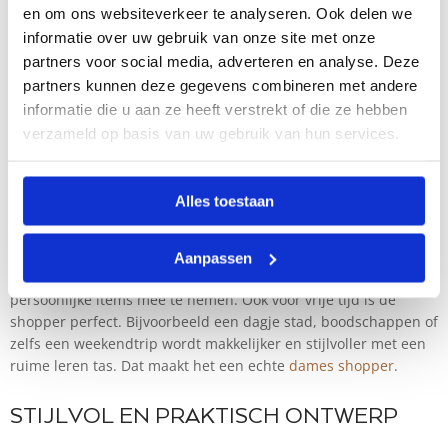
en om ons websiteverkeer te analyseren. Ook delen we
179,95
informatie over uw gebruik van onze site met onze
partners voor social media, adverteren en analyse. Deze
partners kunnen deze gegevens combineren met andere
1
2
→
informatie die u aan ze heeft verstrekt of die ze hebben
VOOR WIE IS EEN LEREN SHOPPER
verzameld op basis van uw gebruik van hun services.
GESCHIKT?
Alles toestaan
Een
leren shopper
is ideaal voor vrouwen die vaak onderweg
zijn en veel spullen bij zich dragen. Voor studentes is de
shopper ruim genoeg voor boeken en een laptop, terwijl
Aanpassen
vrouwen in het werkveld hem gebruiken om documenten en
persoonlijke items mee te nemen. Ook voor vrije tijd is de
shopper perfect. Bijvoorbeeld een dagje stad, boodschappen of
zelfs een weekendtrip wordt makkelijker en stijlvoller met een
ruime leren tas. Dat maakt het een echte
dames shopper
.
STIJLVOL EN PRAKTISCH ONTWERP