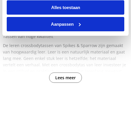
redenen: crossbody tassen zijn stijlvol, praktisch en duurzaam.
Alles toestaan
Een crossbody tas is ideaal voor een festival, maar ook handig
tijdens een wandeling, fietstocht of ander uitje. Een crossbody
tas is geschikt voor elk moment. Het is een absolute must-have!
Aanpassen
Tassen van hoge kwaliteit
De leren crossbodytassen van Spikes & Sparrow zijn gemaakt
van hoogwaardig leer. Leer is een natuurlijk materiaal en gaat
lang mee. Geen enkel stuk leer is hetzelfde; het materiaal
vertelt een verhaal. Met een crossbodytas van leer investeer je
in een stijlvol en praktisch accessoire dat jarenlang meegaat.
Lees meer
Crossbody met karakter
Een crossbodytas van Spikes & Sparrow is meer dan alleen een
praktisch accessoire, het is een weerspiegeling van je unieke
persoonlijkheid en stijl. Deze tassen zijn ontworpen om je te
vergezellen in je dagelijkse leven en worden een deel van je
verhaal. Door het gebruik krijgt het leer een uniek karakter en
patina, waardoor elke tas echt uniek wordt. Of je nu de