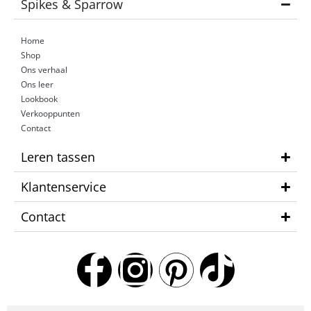
Spikes & Sparrow
Home
Shop
Ons verhaal
Ons leer
Lookbook
Verkooppunten
Contact
Leren tassen
Klantenservice
Contact
F
I
P
T
a
n
i
i