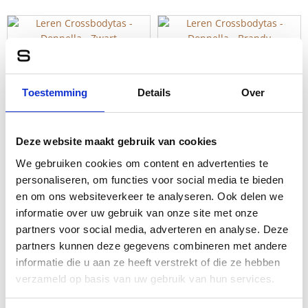
Leren Crossbodytas –
Leren Crossbodytas –
Donnella – Zwart
Donnella – Brandy
Toestemming
Details
Over
119,95
119,95
Deze website maakt gebruik van cookies
We gebruiken cookies om content en advertenties te
Leren Crossbodytas –
personaliseren, om functies voor social media te bieden
Margo – Brandy
en om ons websiteverkeer te analyseren. Ook delen we
99,95
informatie over uw gebruik van onze site met onze
partners voor social media, adverteren en analyse. Deze
partners kunnen deze gegevens combineren met andere
←
1
2
3
4
5
6
7
8
→
informatie die u aan ze heeft verstrekt of die ze hebben
verzameld op basis van uw gebruik van hun services.
Geschikt voor elk moment
Een leren crossbodytas is super populair! En met goede