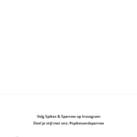
crossbodytassen voor heren en vind de perfecte tas die past bij
jouw stijl en behoeften.
Bestel je favoriete crossbodytas
Heb je je favoriete leren crossbodytas gevonden? Je kunt je
nieuwe tas snel en gemakkelijk bestellen in onze webshop!
Bovendien krijg je 2 jaar garantie en kun je je bestelling binnen
14 dagen gratis retourneren.
Op zoek naar iets anders? Bekijk ons assortiment
leren tassen
!
Op zoek naar meer inspiratie? Bekijk ook onze
Instagram
of
Facebook
om meer van onze prachtige collectie te zien.
Volg Spikes & Sparrow op Instagram
Deel je stijl met ons: #spikesandsparrow