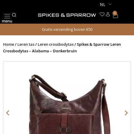
Ga
naar
0
Winkel
de
menu
inhoud
Gratis verzending boven €50
Home
/
Leren tas
/
Leren crossbodytas
/ Spikes & Sparrow Leren
Crossbodytas – Alabama – Donkerbruin