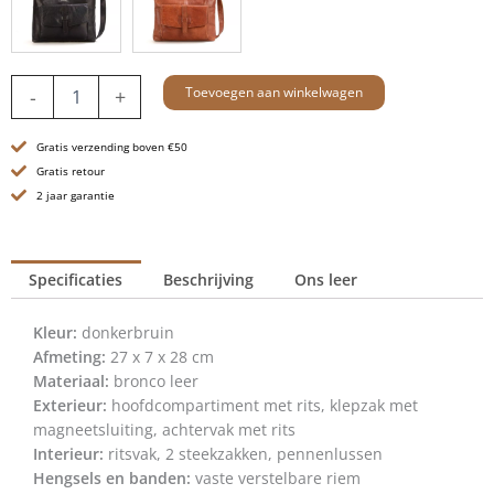
Leren
Toevoegen aan winkelwagen
-
+
Crossbodytas
-
Gratis verzending boven €50
Alabama
-
Gratis retour
Donkerbruin
2 jaar garantie
aantal
Specificaties
Beschrijving
Ons leer
Kleur:
donkerbruin
Afmeting:
27 x 7 x 28 cm
Materiaal:
bronco leer
Exterieur:
hoofdcompartiment met rits, klepzak met
magneetsluiting, achtervak met rits
Interieur:
ritsvak, 2 steekzakken, pennenlussen
Hengsels en banden:
vaste verstelbare riem