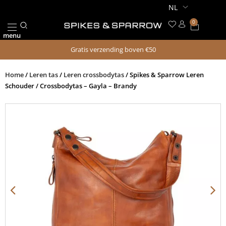
Ga
naar
0
Winkel
de
menu
inhoud
Gratis verzending boven €50
Home
/
Leren tas
/
Leren crossbodytas
/ Spikes & Sparrow Leren
Schouder / Crossbodytas – Gayla – Brandy