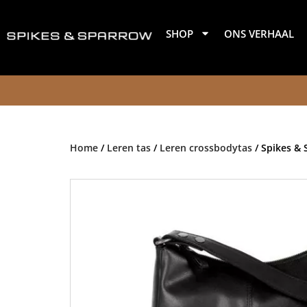
Ga
naar
SHOP
ONS VERHAAL
de
inhoud
Home
/
Leren tas
/
Leren crossbodytas
/ Spikes & 