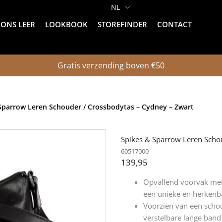
ONS LEER
LOOKBOOK
STOREFINDER
CONTACT
Gratis verzending boven €50
Sparrow Leren Schouder / Crossbodytas – Cydney – Zwart
Spikes & Sparrow Leren Scho
60517000
139,95
Opvallend voorvak met 
een unieke en herkenba
Voorzien van een sch
verstelbare lange band