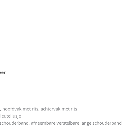
eer
 hoofdvak met rits, achtervak met rits
leutellusje
schouderband, afneembare verstelbare lange schouderband