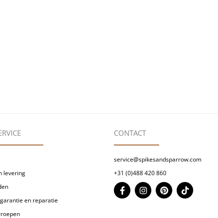
ERVICE
CONTACT
service@spikesandsparrow.com
 levering
+31 (0)488 420 860
F
I
P
T
den
a
n
i
i
garantie en reparatie
c
s
n
k
e
t
t
t
erroepen