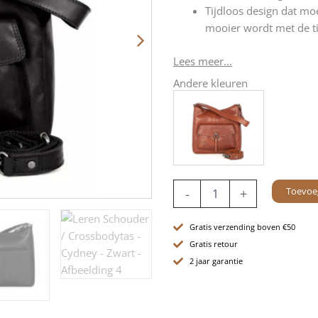
Tijdloos design dat moe
mooier wordt met de ti
Lees meer...
Andere kleuren
Leren
Toevoe
-
+
Schouder
/
Crossbodytas
Gratis verzending boven €50
-
Gratis retour
Cydney
2 jaar garantie
-
Zwart
aantal