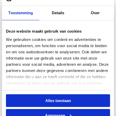
Leren Crossbodytas –
James – Brandy Cognac
Toestemming
Details
Over
99,95
Deze website maakt gebruik van cookies
Leren Crossbodytas –
We gebruiken cookies om content en advertenties te
Elizabeth – Zwart
personaliseren, om functies voor social media te bieden
129,95
en om ons websiteverkeer te analyseren. Ook delen we
informatie over uw gebruik van onze site met onze
partners voor social media, adverteren en analyse. Deze
partners kunnen deze gegevens combineren met andere
informatie die u aan ze heeft verstrekt of die ze hebben
verzameld op basis van uw gebruik van hun services.
Alles toestaan
Aanpassen