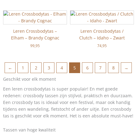
Leren Crossbodytas –
Leren Crossbodytas /
Elham – Brandy Cognac
Clutch – Idaho – Zwart
99,95
74,95
←
1
2
3
4
5
6
7
8
→
Geschikt voor elk moment
Een leren crossbodytas is super populair! En met goede
redenen: crossbody tassen zijn stijlvol, praktisch en duurzaam.
Een crossbody tas is ideaal voor een festival, maar ook handig
tijdens een wandeling, fietstocht of ander uitje. Een crossbody
tas is geschikt voor elk moment. Het is een absolute must-have!
Tassen van hoge kwaliteit