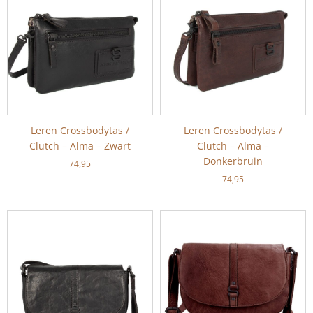
Leren Crossbodytas /
Leren Crossbodytas /
Clutch – Alma – Zwart
Clutch – Alma –
Donkerbruin
74,95
74,95