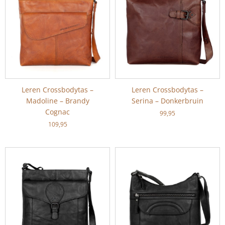
Leren Crossbodytas –
Leren Crossbodytas –
Madoline – Brandy
Serina – Donkerbruin
Cognac
99,95
109,95