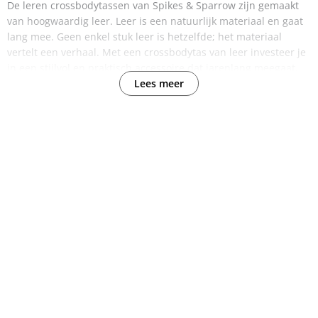
De leren crossbodytassen van Spikes & Sparrow zijn gemaakt
van hoogwaardig leer. Leer is een natuurlijk materiaal en gaat
lang mee. Geen enkel stuk leer is hetzelfde; het materiaal
vertelt een verhaal. Met een crossbodytas van leer investeer je
in een stijlvol en praktisch accessoire dat jarenlang meegaat.
Lees meer
Crossbody met karakter
Een crossbodytas van Spikes & Sparrow is meer dan alleen een
praktisch accessoire, het is een weerspiegeling van je unieke
persoonlijkheid en stijl. Deze tassen zijn ontworpen om je te
vergezellen in je dagelijkse leven en worden een deel van je
verhaal. Door het gebruik krijgt het leer een uniek karakter en
patina, waardoor elke tas echt uniek wordt. Of je nu de
voorkeur geeft aan een klassiek en tijdloos ontwerp of aan iets
met een meer unieke uitstraling, een Spikes & Sparrow
crossbody is de perfecte manier om jezelf uit te drukken. Kies
dus een tas die bij je past en laat hem deel uitmaken van je
reis.
Liever net een ander model, bekijk de familie van de leren