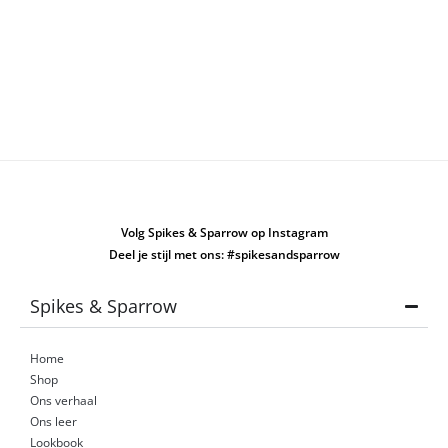
Bovendien krijg je 2 jaar garantie en kun je je bestelling binnen
14 dagen gratis retourneren.
Op zoek naar iets anders? Bekijk ons assortiment
leren tassen
!
Op zoek naar meer inspiratie? Bekijk ook onze
Instagram
of
Facebook
om meer van onze prachtige collectie te zien.
Volg Spikes & Sparrow op Instagram
Deel je stijl met ons: #spikesandsparrow
Spikes & Sparrow
Home
Shop
Ons verhaal
Ons leer
Lookbook