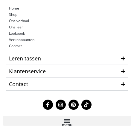
Home
Shop
Ons verhaal
Ons leer
Lookbook
Verkooppunten
Contact
Leren tassen
Klantenservice
Contact
F
I
P
T
a
n
i
i
c
s
n
k
e
t
t
t
b
a
e
o
menu
o
g
r
k
o
r
e