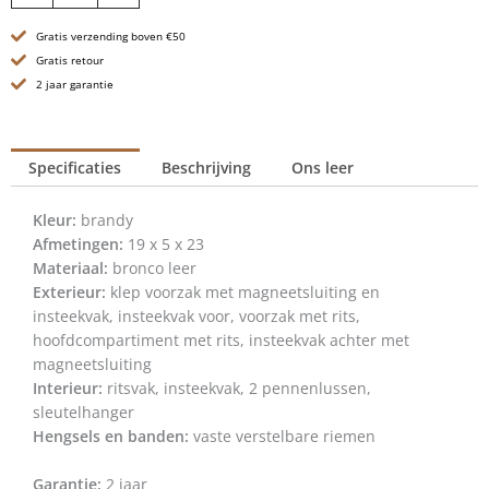
-
Gratis verzending boven €50
Elham
-
Gratis retour
Brandy
2 jaar garantie
Cognac
aantal
Specificaties
Beschrijving
Ons leer
Kleur:
brandy
Afmetingen:
19 x 5 x 23
Materiaal:
bronco leer
Exterieur:
klep voorzak met magneetsluiting en
insteekvak, insteekvak voor, voorzak met rits,
hoofdcompartiment met rits, insteekvak achter met
magneetsluiting
Interieur:
ritsvak, insteekvak, 2 pennenlussen,
sleutelhanger
Hengsels en banden:
vaste verstelbare riemen
Garantie:
2 jaar