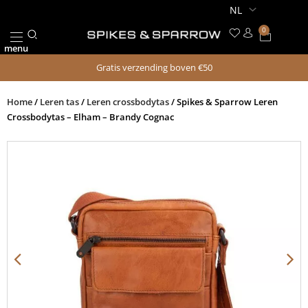
Ga
naar
0
Winkel
de
menu
inhoud
Gratis verzending boven €50
Home
/
Leren tas
/
Leren crossbodytas
/ Spikes & Sparrow Leren
Crossbodytas – Elham – Brandy Cognac