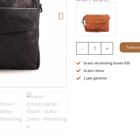
Leren
Toevoe
-
+
Crossbodytas
/
Clutch
Gratis verzending boven €50
-
Gratis retour
Idaho
2 jaar garantie
-
Zwart
aantal