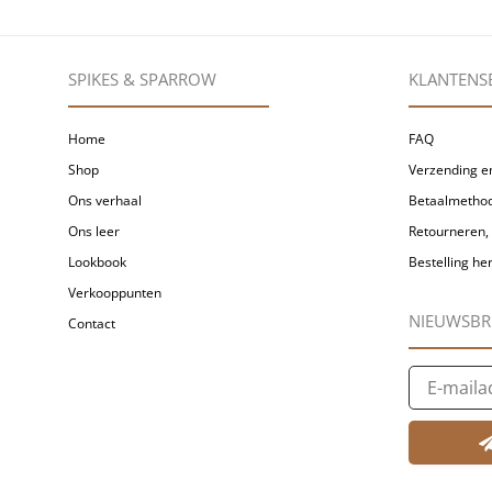
SPIKES & SPARROW
KLANTENS
Home
FAQ
Shop
Verzending en
Ons verhaal
Betaalmetho
Ons leer
Retourneren, 
Lookbook
Bestelling h
Verkooppunten
NIEUWSBR
Contact
E-
mailadres