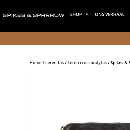
Ga
naar
SHOP
ONS VERHAAL
de
inhoud
Home
/
Leren tas
/
Leren crossbodytas
/ Spikes & 