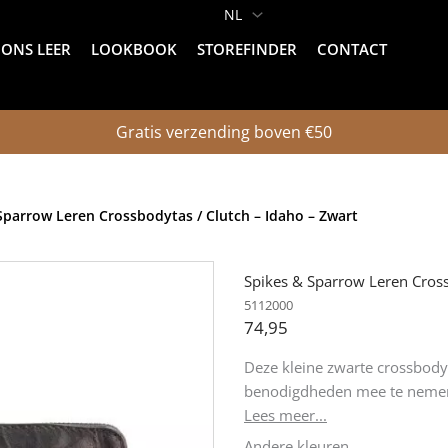
ONS LEER
LOOKBOOK
STOREFINDER
CONTACT
Gratis verzending boven €50
Sparrow Leren Crossbodytas / Clutch – Idaho – Zwart
Spikes & Sparrow Leren Cross
5112000
74,95
Deze kleine zwarte crossbodyt
benodigdheden mee te nemen 
Lees meer...
Andere kleuren