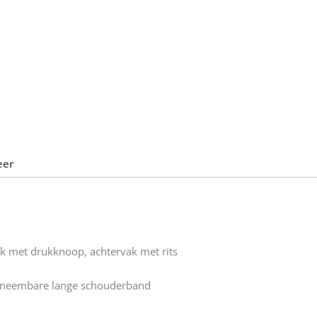
eer
k met drukknoop, achtervak met rits
fneembare lange schouderband