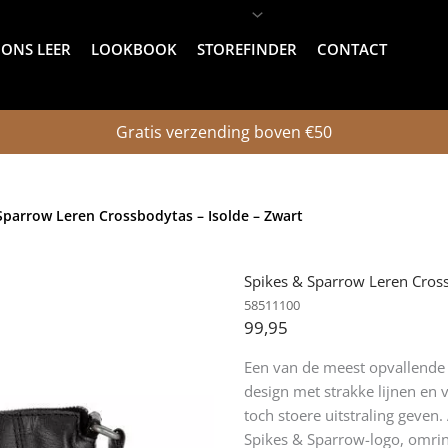
ONS LEER
LOOKBOOK
STOREFINDER
CONTACT
Gratis verzending boven €50
Sparrow Leren Crossbodytas – Isolde – Zwart
Spikes & Sparrow Leren Cross
58511100
99,95
Een van de meest opvallende 
design met strakke lijnen en v
toch stoere uitstraling geven
Spikes & Sparrow-logo, omrin