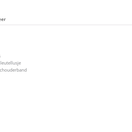
eer
s
leutellusje
 schouderband