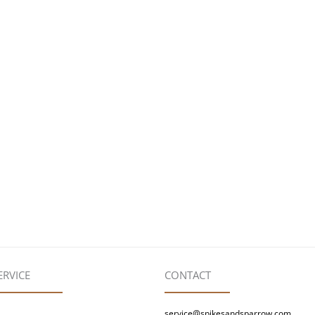
ERVICE
CONTACT
service@spikesandsparrow.com