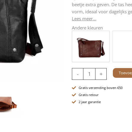
beetje extra geven. De tas h
vorm, ideaal voor dagelijks g
Lees meer...
Andere kleuren
Leren
Toevoe
-
+
Crossbodytas
-
Isolde
Gratis verzending boven €50
-
Gratis retour
Zwart
2 jaar garantie
aantal