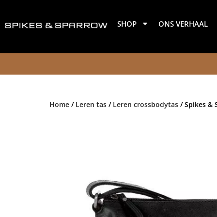
Ga
naar
SHOP
ONS VERHAAL
de
inhoud
Home
/
Leren tas
/
Leren crossbodytas
/ Spikes & 