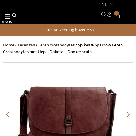
Ga
naar
0
Winkel
de
menu
inhoud
Gratis verzending boven €50
Home
/
Leren tas
/
Leren crossbodytas
/ Spikes & Sparrow Leren
Crossbodytas met klep – Dakota – Donkerbruin