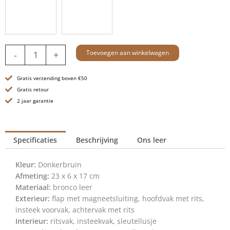
Leren
Toevoegen aan winkelwagen
-
+
Crossbodytas
met
Gratis verzending boven €50
klep
-
Gratis retour
Dakota
2 jaar garantie
-
Donkerbruin
aantal
Specificaties
Beschrijving
Ons leer
Kleur:
Donkerbruin
Afmeting:
23 x 6 x 17 cm
Materiaal:
bronco leer
Exterieur:
flap met magneetsluiting, hoofdvak met rits,
insteek voorvak, achtervak met rits
Interieur:
ritsvak, insteekvak, sleutellusje