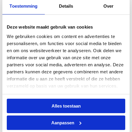
Assortiment & specificaties
Toestemming
Details
Over
Van stoer tot verfijnd: in onze collectie vind je diverse modellen
met elk hun eigen karakter. Denk aan:
Deze website maakt gebruik van cookies
Texas
: ruig en robuust met rolltop
We gebruiken cookies om content en advertenties te
personaliseren, om functies voor social media te bieden
Jonathan
: klassiek en compact, perfect voor dagelijks
en om ons websiteverkeer te analyseren. Ook delen we
gebruik
informatie over uw gebruik van onze site met onze
partners voor social media, adverteren en analyse. Deze
Wyoming
: ruim en praktisch, met laptopvak
partners kunnen deze gegevens combineren met andere
informatie die u aan ze heeft verstrekt of die ze hebben
Bernie
: minimalistisch met moderne lijnen
verzameld op basis van uw gebruik van hun services.
Alle rugtassen zijn verkrijgbaar in verschillende kleuren zoals
brandy, zwart en donkerbruin. Ze zijn voorzien van stevige
Alles toestaan
ritsen, gevoerde schouderbanden en duurzame voering. De
afmetingen verschillen per model, maar bieden altijd
voldoende ruimte voor je essentials. Sommige modellen zijn
Aanpassen
zelfs inclusief laptopvak tot 15 inch.