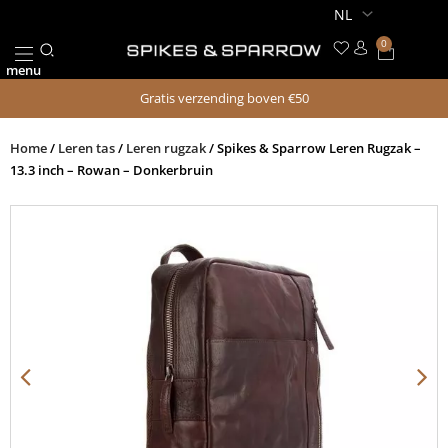
Ga
naar
0
Winkel
de
menu
inhoud
Gratis verzending boven €50
Home
/
Leren tas
/
Leren rugzak
/ Spikes & Sparrow Leren Rugzak –
13.3 inch – Rowan – Donkerbruin