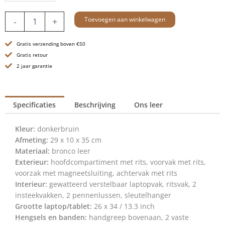
Leren
Toevoegen aan winkelwagen
-
+
Rugzak
-
Gratis verzending boven €50
13.3
inch
Gratis retour
-
2 jaar garantie
Rowan
-
Donkerbruin
Specificaties
Beschrijving
Ons leer
aantal
Kleur:
donkerbruin
Afmeting:
29 x 10 x 35 cm
Materiaal:
bronco leer
Exterieur:
hoofdcompartiment met rits, voorvak met rits,
voorzak met magneetsluiting, achtervak met rits
Interieur:
gewatteerd verstelbaar laptopvak, ritsvak, 2
insteekvakken, 2 pennenlussen, sleutelhanger
Grootte laptop/tablet:
26 x 34 / 13.3 inch
Hengsels en banden:
handgreep bovenaan, 2 vaste