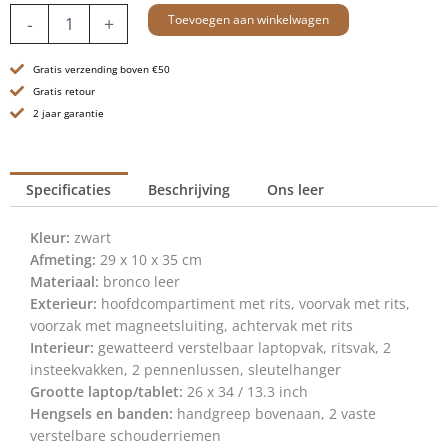
Leren
Toevoegen aan winkelwagen
-
+
Rugzak
-
Gratis verzending boven €50
13.3
inch
Gratis retour
-
2 jaar garantie
Rowan
-
Zwart
Specificaties
Beschrijving
Ons leer
aantal
Kleur:
zwart
Afmeting:
29 x 10 x 35 cm
Materiaal:
bronco leer
Exterieur:
hoofdcompartiment met rits, voorvak met rits,
voorzak met magneetsluiting, achtervak met rits
Interieur:
gewatteerd verstelbaar laptopvak, ritsvak, 2
insteekvakken, 2 pennenlussen, sleutelhanger
Grootte laptop/tablet:
26 x 34 / 13.3 inch
Hengsels en banden:
handgreep bovenaan, 2 vaste
verstelbare schouderriemen