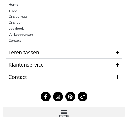
Home
Shop
Ons verhaal
Ons leer
Lookbook
Verkooppunten
Contact
Leren tassen
Klantenservice
Contact
F
I
P
T
a
n
i
i
c
s
n
k
e
t
t
t
b
a
e
o
menu
o
g
r
k
o
r
e
k
a
s