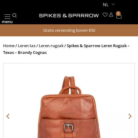
Ga
naar
0
Winkel
de
menu
inhoud
Gratis verzending boven €50
Home
/
Leren tas
/
Leren rugzak
/ Spikes & Sparrow Leren Rugzak –
Texas – Brandy Cognac