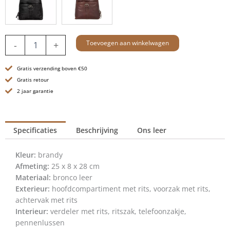
Leren
Toevoegen aan winkelwagen
-
+
Rugzak
-
Gratis verzending boven €50
Texas
-
Gratis retour
Brandy
2 jaar garantie
Cognac
aantal
Specificaties
Beschrijving
Ons leer
Kleur:
brandy
Afmeting:
25 x 8 x 28 cm
Materiaal:
bronco leer
Exterieur:
hoofdcompartiment met rits, voorzak met rits,
achtervak met rits
Interieur:
verdeler met rits, ritszak, telefoonzakje,
pennenlussen