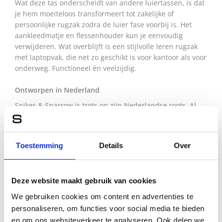
Wat deze tas onderscheidt van andere luiertassen, is dat
je hem moeiteloos transformeert tot zakelijke of
persoonlijke rugzak zodra de luier fase voorbij is. Het
aankleedmatje en flessenhouder kun je eenvoudig
verwijderen. Wat overblijft is een stijlvolle leren rugzak
met laptopvak, die net zo geschikt is voor kantoor als voor
onderweg. Functioneel én veelzijdig.
Ontworpen in Nederland
Spikes & Sparrow is trots op zijn Nederlandse roots. Al
onze tassen zijn ontworpen met een internationaal
karakter, maar een herkenbaar eigen handschrift. Tassen
met een verhaal, die passen bij mensen met karakter. De
Toestemming
Details
Over
Chicago tas in Brandy is daar het perfecte voorbeeld van.
Een mix van tijdloosheid en modern gebruiksgemak,
verpakt in stijlvol leer.
Deze website maakt gebruik van cookies
Beschikbaar in drie kleuren
We gebruiken cookies om content en advertenties te
Naast de warme Brandy uitvoering is de Chicago rugtas
personaliseren, om functies voor social media te bieden
ook verkrijgbaar in klassiek zwart en stijlvol donkerbruin.
en om ons websiteverkeer te analyseren. Ook delen we