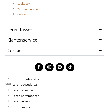
Lookbook
Verkooppunten
Contact
Leren tassen
Klantenservice
Contact
F
I
P
T
a
n
i
i
c
s
n
k
e
t
t
t
Leren crossbodytas
b
a
e
o
menu
Leren schoudertas
o
g
r
k
o
r
e
Leren laptoptas
k
a
s
Leren portemonnee
-
m
t
Leren reistas
f
Leren rugzak