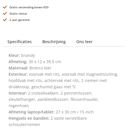
/
Gratis verzending boven €50
Rugzak
-
Gratis retour
15
2 jaar garantie
inch
-
Chicago
Specificaties
Beschrijving
Ons leer
-
Brandy
Cognac
Kleur:
brandy
aantal
Afmeting:
30 x 12 x 39,5 cm
Materiaal:
Bronco leer
Exterieur:
voorvak met rits, voorvak met magneetsluiting,
hoofdvak met rits, achtervak met rits, 2 riemen met
drukknoop, geschuimd gaas met ‘S’.
Interieur:
2 insteekvakken, 2 pennenlussen,
sleutelhanger, aankleedkussen, flessenhouder,
regenhoes
Afmeting laptop/tablet:
27 x 30 cm / 15 inch
Hengsels en banden:
2 vaste verstelbare
schouderriemen