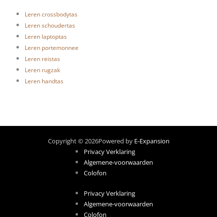
Leren crossbodytas
Leren schoudertas
Leren laptoptas
Leren portemonnee
Leren reistas
Leren rugzak
Leren handtas
Copyright © 2026
Powered by
E-Expansion
Privacy Verklaring
Algemene-voorwaarden
Colofon
Privacy Verklaring
Algemene-voorwaarden
Colofon