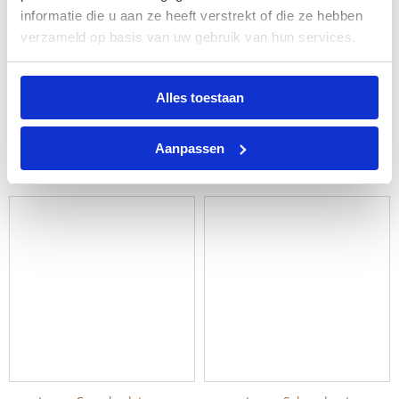
informatie die u aan ze heeft verstrekt of die ze hebben
verzameld op basis van uw gebruik van hun services.
Leren Crossbodytas Met
Leren Crossbodytas –
Alles toestaan
Klep – Genya – Brandy
Emilie – Donkerbruin
Cognac
74,95
Aanpassen
89,95