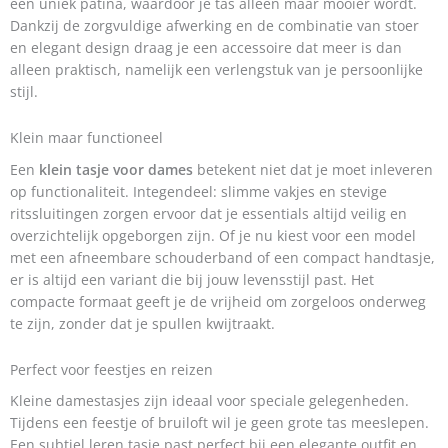
een uniek patina, waardoor je tas alleen maar mooier wordt.
Dankzij de zorgvuldige afwerking en de combinatie van stoer
en elegant design draag je een accessoire dat meer is dan
alleen praktisch, namelijk een verlengstuk van je persoonlijke
stijl.
Klein maar functioneel
Een
klein tasje voor dames
betekent niet dat je moet inleveren
op functionaliteit. Integendeel: slimme vakjes en stevige
ritssluitingen zorgen ervoor dat je essentials altijd veilig en
overzichtelijk opgeborgen zijn. Of je nu kiest voor een model
met een afneembare schouderband of een compact handtasje,
er is altijd een variant die bij jouw levensstijl past. Het
compacte formaat geeft je de vrijheid om zorgeloos onderweg
te zijn, zonder dat je spullen kwijtraakt.
Perfect voor feestjes en reizen
Kleine damestasjes zijn ideaal voor speciale gelegenheden.
Tijdens een feestje of bruiloft wil je geen grote tas meeslepen.
Een subtiel leren tasje past perfect bij een elegante outfit en