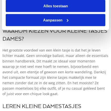
129,95
Alles toestaan
Aanpassen
←
1
2
3
4
5
6
7
→
WAAROM KIEZEN VOOR KLEINE TASJES
DAMES?
Het grootste voordeel van een klein tasje is dat het je leven
lichter maakt. Geen onnodige ballast, maar alleen de essentials
binnen handbereik. Dit maakt ze ideaal voor momenten
waarop je niet veel mee hoeft te nemen, bijvoorbeeld een
avond uit, een etentje of gewoon een korte wandeling. Dankzij
het compacte formaat zijn kleine tasjes makkelijk mee te
nemen zonder dat ze in de weg zitten. En het mooiste? Ze
passen moeiteloos bij elke outfit, of je nu casual gekleed bent
of juist voor een chique look gaat.
LEREN KLEINE DAMESTASJES