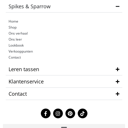
Spikes & Sparrow
Home
Shop
Ons verhaal
Ons leer
Lookbook
Verkooppunten
Contact
Leren tassen
Klantenservice
Contact
F
I
P
T
a
n
i
i
c
s
n
k
e
t
t
t