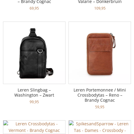
– Brandy Cognac
Valarie – Donkerbruin
69,95
109,95
Leren Slingbag –
Leren Portemonnee / Mini
Washington – Zwart
Crossbodytas – Reno –
Brandy Cognac
99,95
59,95