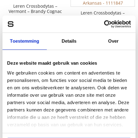
Leren Crossbodytas –
Vermont – Brandy Cognac
Leren Crossbodytas –
Arkansas – Brandy
99,95
Cognac
99,95
Toestemming
Details
Over
Deze website maakt gebruik van cookies
Leren Crossbody /
Schoudertas – Jinthe –
Leren Crossbodytas –
We gebruiken cookies om content en advertenties te
Zwart
Arkansas – Donkerbruin
personaliseren, om functies voor social media te bieden
119,95
99,95
en om ons websiteverkeer te analyseren. Ook delen we
informatie over uw gebruik van onze site met onze
partners voor social media, adverteren en analyse. Deze
partners kunnen deze gegevens combineren met andere
informatie die u aan ze heeft verstrekt of die ze hebben
Leren Mini Crossbodytas
– Delaine – Zwart
Leren Schouder /
verzameld op basis van uw gebruik van hun services.
Crossbodytas – Jadeline –
74,95
Camel