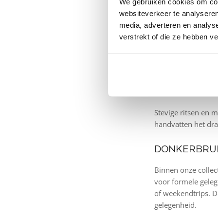
We gebruiken cookies om cont
professionaliteit u
websiteverkeer te analyseren
duurzame leer zorge
media, adverteren en analys
bovendien uitsteken
verstrekt of die ze hebben v
INDELING EN
Een goede tas moet
vakken en comparti
Stevige ritsen en m
handvatten het dra
DONKERBRUI
Binnen onze collect
voor formele geleg
of weekendtrips. D
gelegenheid.