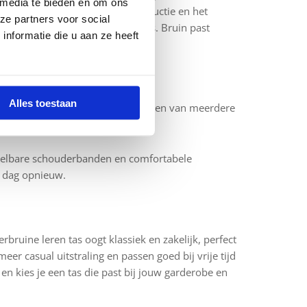
 media te bieden en om ons
tstraling heeft. De stevige constructie en het
ze partners voor social
aar kantoor, college of op reis is. Bruin past
nformatie die u aan ze heeft
altijd verzorgd uitziet.
Alles toestaan
ne leren tassen zijn daarom voorzien van meerdere
rzichtelijk kunt opbergen.
verstelbare schouderbanden en comfortabele
e dag opnieuw.
rbruine leren tas oogt klassiek en zakelijk, perfect
r casual uitstraling en passen goed bij vrije tijd
en kies je een tas die past bij jouw garderobe en