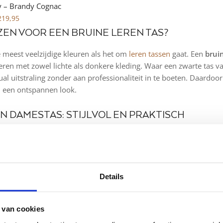
ey – Brandy Cognac
219,95
EN VOOR EEN BRUINE LEREN TAS?
e meest veelzijdige kleuren als het om
leren tassen
gaat. Een
brui
en met zowel lichte als donkere kleding. Waar een zwarte tas vaa
al uitstraling zonder aan professionaliteit in te boeten. Daardoor
n een ontspannen look.
N DAMESTAS: STIJLVOL EN PRAKTISCH
damestas
is ideaal voor vrouwen die een tas willen die zowel prak
, een ruime shopper of een weekendtas: de kleur bruin voegt altij
 er modellen met een apart laptopvak, terwijl kleinere varianten 
zijdigheid van leer in bruintinten vind je altijd een tas die aansluit
Details
N HERENTAS: STOER EN TIJDLOOS
 van cookies
is een
bruine leren herentas
een uitstekende keuze. Een donker