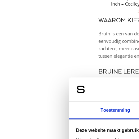
Inch – Cecil
WAAROM KIEZ
Bruin is een van d
eenvoudig combiner
zachtere, meer casu
tussen elegantie e
BRUINE LERE
Een
bruine leren 
compacte crossbody
werk of studie zijn
uit. Dankzij de veel
Toestemming
BRUINE LERE
Deze website maakt gebruik
Ook voor mannen 