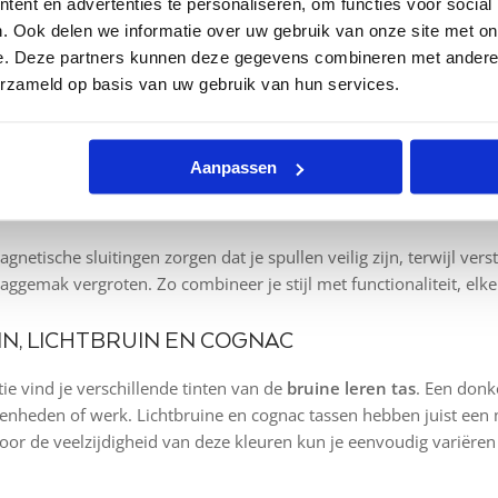
ent en advertenties te personaliseren, om functies voor social
it, terwijl een casual rugtas in cognac juist een meer ontspannen ui
. Ook delen we informatie over uw gebruik van onze site met on
n ervoor dat de tas geschikt is voor dagelijks gebruik, of dat nu n
e. Deze partners kunnen deze gegevens combineren met andere i
d bij herenkleding in denim, grijs, blauw of beige, waardoor je er 
erzameld op basis van uw gebruik van hun services.
 FUNCTIONALITEIT
Aanpassen
 niet alleen mooi zijn, maar ook praktisch in gebruik. Onze brui
menten, zodat je je laptop, documenten, telefoon en sleutels ove
agnetische sluitingen zorgen dat je spullen veilig zijn, terwijl 
aggemak vergroten. Zo combineer je stijl met functionaliteit, elk
N, LICHTBRUIN EN COGNAC
ie vind je verschillende tinten van de
bruine leren tas
. Een donke
enheden of werk. Lichtbruine en cognac tassen hebben juist een mee
oor de veelzijdigheid van deze kleuren kun je eenvoudig variëren 