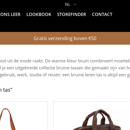
ONS LEER
LOOKBOOK
STOREFINDER
CONTACT
Gratis verzending boven €50
ooit uit de mode raakt. De warme kleur bruin combineert moeiteloos
d je een uitgebreide collectie bruine tassen die gemaakt zijn van
gebruik, werk, studie of reizen: een bruine leren tas is altijd een 
 tas”