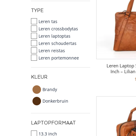
TYPE
Leren tas
Leren crossbodytas
Leren laptoptas
Leren schoudertas
Leren reistas
Leren portemonnee
Leren Laptop 
Inch – Lilia
KLEUR
Brandy
Donkerbruin
LAPTOPFORMAAT
13.3 inch