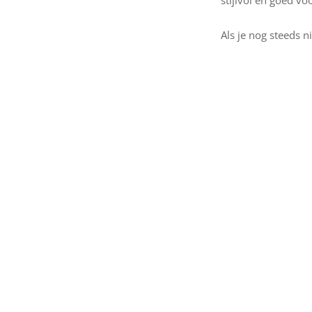
stijlvol en goed v
Als je nog steeds n