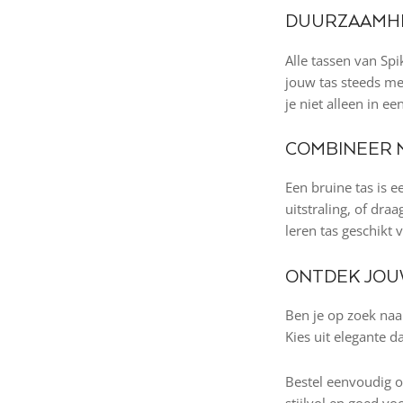
DUURZAAMHE
Alle tassen van S
jouw tas steeds mee
je niet alleen in e
COMBINEER 
Een bruine tas is 
uitstraling, of dr
leren tas geschikt v
ONTDEK JOU
Ben je op zoek naar
Kies uit elegante 
Bestel eenvoudig on