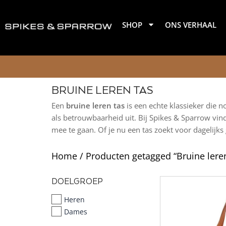
Ga
naar
SHOP
ONS VERHAAL
de
inhoud
BRUINE LEREN TAS
Een
bruine leren tas
is een echte klassieker die n
als betrouwbaarheid uit. Bij Spikes & Sparrow vin
mee te gaan. Of je nu een tas zoekt voor dagelijks 
Home
/ Producten getagged “Bruine leren
DOELGROEP
Heren
Dames