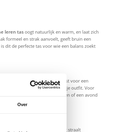
ne leren tas
oogt natuurlijk en warm, en laat zich
k formeel en strak aanvoelt, geeft bruin een
 is dit de perfecte tas voor wie een balans zoekt
tisch als modieus is. Of je nu kiest voor een
d warmte en verfijning toe aan je outfit. Voor
perfect zijn voor een dagje winkelen of een avond
 bij jouw persoonlijke stijl.
Over
bruine werktas of messenger bag straalt