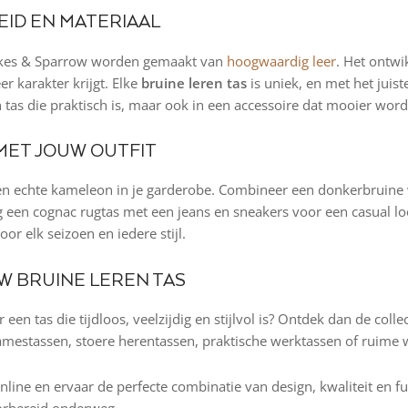
ID EN MATERIAAL
pikes & Sparrow worden gemaakt van
hoogwaardig leer
. Het ontwi
r karakter krijgt. Elke
bruine leren tas
is uniek, en met het juis
en tas die praktisch is, maar ook in een accessoire dat mooier wor
MET JOUW OUTFIT
een echte kameleon in je garderobe. Combineer een donkerbruine 
aag een cognac rugtas met een jeans en sneakers voor een casual lo
oor elk seizoen en iedere stijl.
W BRUINE LEREN TAS
 een tas die tijdloos, veelzijdig en stijlvol is? Ontdek dan de colle
damestassen, stoere herentassen, praktische werktassen of ruime
line en ervaar de perfecte combinatie van design, kwaliteit en func