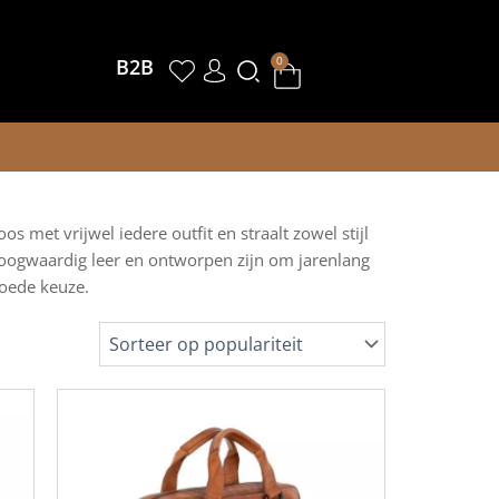
Winkelwagen
0
B2B
 met vrijwel iedere outfit en straalt zowel stijl
 hoogwaardig leer en ontworpen zijn om jarenlang
goede keuze.