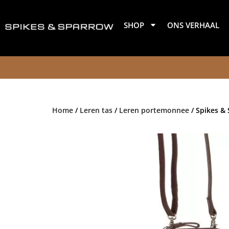
Ga
naar
SHOP
ONS VERHAAL
de
inhoud
Home
/
Leren tas
/
Leren portemonnee
/ Spikes &