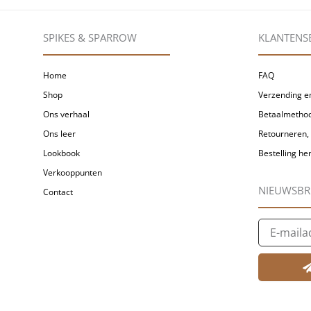
SPIKES & SPARROW
KLANTENS
Home
FAQ
Shop
Verzending en
Ons verhaal
Betaalmetho
Ons leer
Retourneren, 
Lookbook
Bestelling h
Verkooppunten
NIEUWSBR
Contact
E-
mailadres