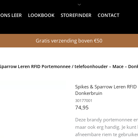
ONS LEER
LOOKBOOK
STOREFINDER
CONTACT
Gratis verzending boven €50
 Sparrow Leren RFID Portemonnee / telefoonhouder – Mace – Don
Spikes & Sparrow Leren RFID
Donkerbruin
30177001
74,95
Deze brandy portemonnee en t
maar ook erg handig. Je kunt
afneembare riem te gebruiken.