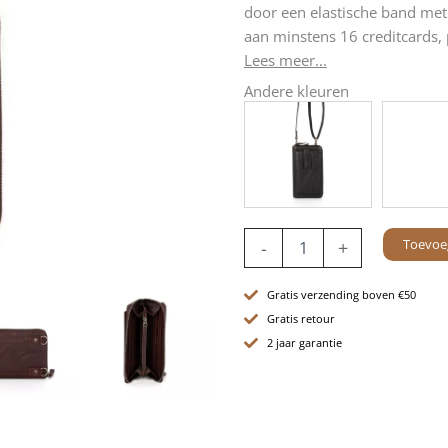
door een elastische band met 
aan minstens 16 creditcards,
Lees meer...
Andere kleuren
Leren
Toevoe
-
+
RFID
Portemonnee
/
Gratis verzending boven €50
telefoonhouder
Gratis retour
-
2 jaar garantie
Mace
-
Donkerbruin
aantal